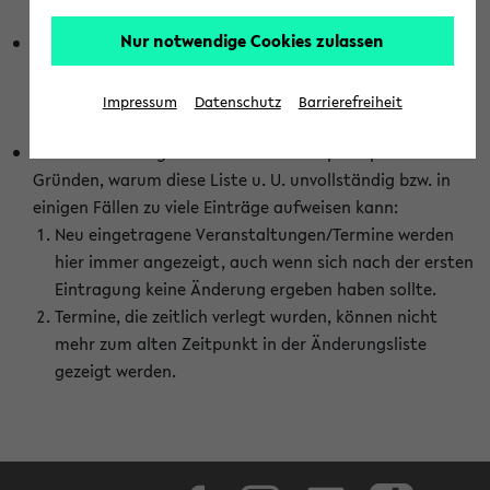
abhängig vom im eKVV gewählten Semester.
Nur notwendige Cookies zulassen
Die hier gezeigte Liste von Raumänderungen kann nur
vollständig sein, wenn den Fakultäten von den Lehrenden
die Änderungen zeitnah mitgeteilt und diese Änderungen
Impressum
Datenschutz
Barrierefreiheit
auch in das eKVV eingetragen werden.
Darüber hinaus gibt es eine Reihe von prinzipiellen
Gründen, warum diese Liste u. U. unvollständig bzw. in
einigen Fällen zu viele Einträge aufweisen kann:
Neu eingetragene Veranstaltungen/Termine werden
hier immer angezeigt, auch wenn sich nach der ersten
Eintragung keine Änderung ergeben haben sollte.
Termine, die zeitlich verlegt wurden, können nicht
mehr zum alten Zeitpunkt in der Änderungsliste
gezeigt werden.
Facebook
Instagram
LinkedIn
TikTok
Youtube