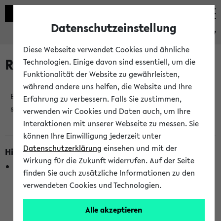
Datenschutzeinstellung
eKVV
Diese Webseite verwendet Cookies und ähnliche
Raumänderungen
Technologien. Einige davon sind essentiell, um die
Funktionalität der Website zu gewährleisten,
während andere uns helfen, die Website und Ihre
Es wurden keine Raumänderungen an jetzt
Erfahrung zu verbessern. Falls Sie zustimmen,
stattfindenden Veranstaltungen gefunden!
verwenden wir Cookies und Daten auch, um Ihre
Interaktionen mit unserer Webseite zu messen. Sie
können Ihre Einwilligung jederzeit unter
Datenschutzerklärung
einsehen und mit der
Hinweise zur Liste der Raumänderungen
Wirkung für die Zukunft widerrufen. Auf der Seite
In dieser Liste werden nur Veranstaltungstermine
finden Sie auch zusätzliche Informationen zu den
berücksichtigt, die gerade oder innerhalb der nächsten 2
verwendeten Cookies und Technologien.
Stunden stattfinden. Berücksichtigt werden nur Termine,
bei denen die Raumangaben im eKVV veröffentlicht
Alle akzeptieren
wurden. Die Anzeige ist semesterübergreifend und nicht