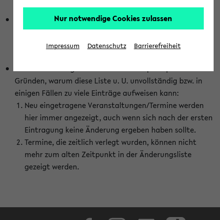
abhängig vom im eKVV gewählten Semester.
Nur notwendige Cookies zulassen
Die hier gezeigte Liste von Raumänderungen kann nur
vollständig sein, wenn den Fakultäten von den Lehrenden
die Änderungen zeitnah mitgeteilt und diese Änderungen
Impressum
Datenschutz
Barrierefreiheit
auch in das eKVV eingetragen werden.
Darüber hinaus gibt es eine Reihe von prinzipiellen
Gründen, warum diese Liste u. U. unvollständig bzw. in
einigen Fällen zu viele Einträge aufweisen kann:
Neu eingetragene Veranstaltungen/Termine werden
hier immer angezeigt, auch wenn sich nach der ersten
Eintragung keine Änderung ergeben haben sollte.
Termine, die zeitlich verlegt wurden, können nicht
mehr zum alten Zeitpunkt in der Änderungsliste
gezeigt werden.
Facebook
Instagram
LinkedIn
TikTok
Youtube