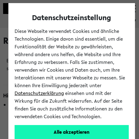
Datenschutzeinstellung
eKVV
Diese Webseite verwendet Cookies und ähnliche
Raumänderungen
Technologien. Einige davon sind essentiell, um die
Funktionalität der Website zu gewährleisten,
während andere uns helfen, die Website und Ihre
Es wurden keine Raumänderungen an jetzt
Erfahrung zu verbessern. Falls Sie zustimmen,
stattfindenden Veranstaltungen gefunden!
verwenden wir Cookies und Daten auch, um Ihre
Interaktionen mit unserer Webseite zu messen. Sie
können Ihre Einwilligung jederzeit unter
Datenschutzerklärung
einsehen und mit der
Hinweise zur Liste der Raumänderungen
Wirkung für die Zukunft widerrufen. Auf der Seite
In dieser Liste werden nur Veranstaltungstermine
finden Sie auch zusätzliche Informationen zu den
berücksichtigt, die gerade oder innerhalb der nächsten 2
verwendeten Cookies und Technologien.
Stunden stattfinden. Berücksichtigt werden nur Termine,
bei denen die Raumangaben im eKVV veröffentlicht
Alle akzeptieren
wurden. Die Anzeige ist semesterübergreifend und nicht