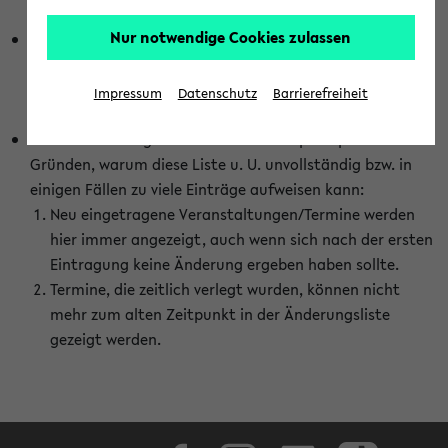
abhängig vom im eKVV gewählten Semester.
Nur notwendige Cookies zulassen
Die hier gezeigte Liste von Raumänderungen kann nur
vollständig sein, wenn den Fakultäten von den Lehrenden
die Änderungen zeitnah mitgeteilt und diese Änderungen
Impressum
Datenschutz
Barrierefreiheit
auch in das eKVV eingetragen werden.
Darüber hinaus gibt es eine Reihe von prinzipiellen
Gründen, warum diese Liste u. U. unvollständig bzw. in
einigen Fällen zu viele Einträge aufweisen kann:
Neu eingetragene Veranstaltungen/Termine werden
hier immer angezeigt, auch wenn sich nach der ersten
Eintragung keine Änderung ergeben haben sollte.
Termine, die zeitlich verlegt wurden, können nicht
mehr zum alten Zeitpunkt in der Änderungsliste
gezeigt werden.
Facebook
Instagram
LinkedIn
TikTok
Youtube