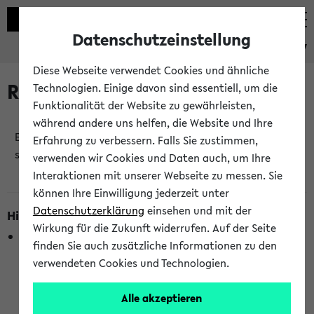
Datenschutzeinstellung
eKVV
Diese Webseite verwendet Cookies und ähnliche
Raumänderungen
Technologien. Einige davon sind essentiell, um die
Funktionalität der Website zu gewährleisten,
während andere uns helfen, die Website und Ihre
Es wurden keine Raumänderungen an jetzt
Erfahrung zu verbessern. Falls Sie zustimmen,
stattfindenden Veranstaltungen gefunden!
verwenden wir Cookies und Daten auch, um Ihre
Interaktionen mit unserer Webseite zu messen. Sie
können Ihre Einwilligung jederzeit unter
Datenschutzerklärung
einsehen und mit der
Hinweise zur Liste der Raumänderungen
Wirkung für die Zukunft widerrufen. Auf der Seite
In dieser Liste werden nur Veranstaltungstermine
finden Sie auch zusätzliche Informationen zu den
berücksichtigt, die gerade oder innerhalb der nächsten 2
verwendeten Cookies und Technologien.
Stunden stattfinden. Berücksichtigt werden nur Termine,
bei denen die Raumangaben im eKVV veröffentlicht
Alle akzeptieren
wurden. Die Anzeige ist semesterübergreifend und nicht