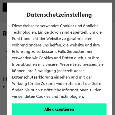
Datenschutzeinstellung
eKVV
Diese Webseite verwendet Cookies und ähnliche
Raumänderungen
Technologien. Einige davon sind essentiell, um die
Funktionalität der Website zu gewährleisten,
während andere uns helfen, die Website und Ihre
Es wurden keine Raumänderungen an jetzt
Erfahrung zu verbessern. Falls Sie zustimmen,
stattfindenden Veranstaltungen gefunden!
verwenden wir Cookies und Daten auch, um Ihre
Interaktionen mit unserer Webseite zu messen. Sie
können Ihre Einwilligung jederzeit unter
Datenschutzerklärung
einsehen und mit der
Hinweise zur Liste der Raumänderungen
Wirkung für die Zukunft widerrufen. Auf der Seite
In dieser Liste werden nur Veranstaltungstermine
finden Sie auch zusätzliche Informationen zu den
berücksichtigt, die gerade oder innerhalb der nächsten 2
verwendeten Cookies und Technologien.
Stunden stattfinden. Berücksichtigt werden nur Termine,
bei denen die Raumangaben im eKVV veröffentlicht
Alle akzeptieren
wurden. Die Anzeige ist semesterübergreifend und nicht