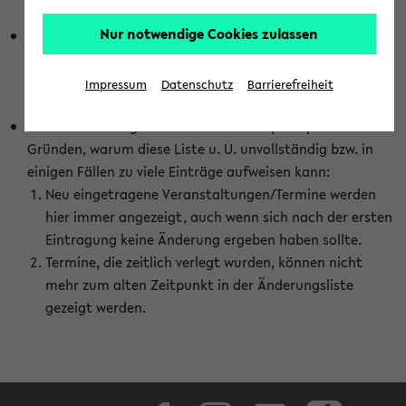
abhängig vom im eKVV gewählten Semester.
Nur notwendige Cookies zulassen
Die hier gezeigte Liste von Raumänderungen kann nur
vollständig sein, wenn den Fakultäten von den Lehrenden
die Änderungen zeitnah mitgeteilt und diese Änderungen
Impressum
Datenschutz
Barrierefreiheit
auch in das eKVV eingetragen werden.
Darüber hinaus gibt es eine Reihe von prinzipiellen
Gründen, warum diese Liste u. U. unvollständig bzw. in
einigen Fällen zu viele Einträge aufweisen kann:
Neu eingetragene Veranstaltungen/Termine werden
hier immer angezeigt, auch wenn sich nach der ersten
Eintragung keine Änderung ergeben haben sollte.
Termine, die zeitlich verlegt wurden, können nicht
mehr zum alten Zeitpunkt in der Änderungsliste
gezeigt werden.
Facebook
Instagram
LinkedIn
TikTok
Youtube