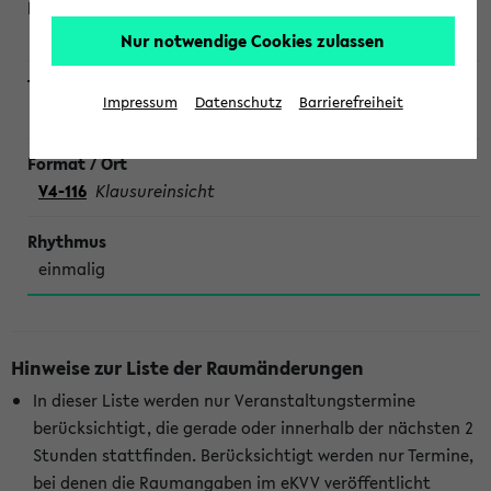
Botero
Nur notwendige Cookies zulassen
Impressum
Datenschutz
Barrierefreiheit
Lineare Algebra für Physik
V4-116
Klausureinsicht
einmalig
Hinweise zur Liste der Raumänderungen
In dieser Liste werden nur Veranstaltungstermine
berücksichtigt, die gerade oder innerhalb der nächsten 2
Stunden stattfinden. Berücksichtigt werden nur Termine,
bei denen die Raumangaben im eKVV veröffentlicht