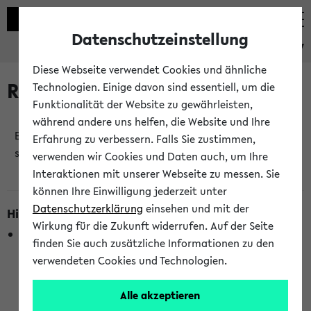
Datenschutzeinstellung
eKVV
Diese Webseite verwendet Cookies und ähnliche
Raumänderungen
Technologien. Einige davon sind essentiell, um die
Funktionalität der Website zu gewährleisten,
während andere uns helfen, die Website und Ihre
Es wurden keine Raumänderungen an jetzt
Erfahrung zu verbessern. Falls Sie zustimmen,
stattfindenden Veranstaltungen gefunden!
verwenden wir Cookies und Daten auch, um Ihre
Interaktionen mit unserer Webseite zu messen. Sie
können Ihre Einwilligung jederzeit unter
Datenschutzerklärung
einsehen und mit der
Hinweise zur Liste der Raumänderungen
Wirkung für die Zukunft widerrufen. Auf der Seite
In dieser Liste werden nur Veranstaltungstermine
finden Sie auch zusätzliche Informationen zu den
berücksichtigt, die gerade oder innerhalb der nächsten 2
verwendeten Cookies und Technologien.
Stunden stattfinden. Berücksichtigt werden nur Termine,
bei denen die Raumangaben im eKVV veröffentlicht
Alle akzeptieren
wurden. Die Anzeige ist semesterübergreifend und nicht