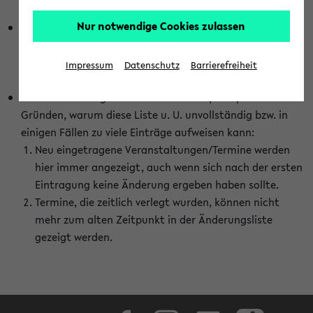
abhängig vom im eKVV gewählten Semester.
Nur notwendige Cookies zulassen
Die hier gezeigte Liste von Raumänderungen kann nur
vollständig sein, wenn den Fakultäten von den Lehrenden
die Änderungen zeitnah mitgeteilt und diese Änderungen
Impressum
Datenschutz
Barrierefreiheit
auch in das eKVV eingetragen werden.
Darüber hinaus gibt es eine Reihe von prinzipiellen
Gründen, warum diese Liste u. U. unvollständig bzw. in
einigen Fällen zu viele Einträge aufweisen kann:
Neu eingetragene Veranstaltungen/Termine werden
hier immer angezeigt, auch wenn sich nach der ersten
Eintragung keine Änderung ergeben haben sollte.
Termine, die zeitlich verlegt wurden, können nicht
mehr zum alten Zeitpunkt in der Änderungsliste
gezeigt werden.
Facebook
Instagram
LinkedIn
TikTok
Youtube