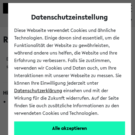
Datenschutzeinstellung
eKVV
Diese Webseite verwendet Cookies und ähnliche
Raumänderungen
Technologien. Einige davon sind essentiell, um die
Funktionalität der Website zu gewährleisten,
während andere uns helfen, die Website und Ihre
Es wurden keine Raumänderungen an jetzt
Erfahrung zu verbessern. Falls Sie zustimmen,
stattfindenden Veranstaltungen gefunden!
verwenden wir Cookies und Daten auch, um Ihre
Interaktionen mit unserer Webseite zu messen. Sie
können Ihre Einwilligung jederzeit unter
Datenschutzerklärung
einsehen und mit der
Hinweise zur Liste der Raumänderungen
Wirkung für die Zukunft widerrufen. Auf der Seite
In dieser Liste werden nur Veranstaltungstermine
finden Sie auch zusätzliche Informationen zu den
berücksichtigt, die gerade oder innerhalb der nächsten 2
verwendeten Cookies und Technologien.
Stunden stattfinden. Berücksichtigt werden nur Termine,
bei denen die Raumangaben im eKVV veröffentlicht
Alle akzeptieren
wurden. Die Anzeige ist semesterübergreifend und nicht