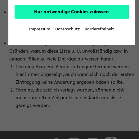
abhängig vom im eKVV gewählten Semester.
Nur notwendige Cookies zulassen
Die hier gezeigte Liste von Raumänderungen kann nur
vollständig sein, wenn den Fakultäten von den Lehrenden
die Änderungen zeitnah mitgeteilt und diese Änderungen
Impressum
Datenschutz
Barrierefreiheit
auch in das eKVV eingetragen werden.
Darüber hinaus gibt es eine Reihe von prinzipiellen
Gründen, warum diese Liste u. U. unvollständig bzw. in
einigen Fällen zu viele Einträge aufweisen kann:
Neu eingetragene Veranstaltungen/Termine werden
hier immer angezeigt, auch wenn sich nach der ersten
Eintragung keine Änderung ergeben haben sollte.
Termine, die zeitlich verlegt wurden, können nicht
mehr zum alten Zeitpunkt in der Änderungsliste
gezeigt werden.
Facebook
Instagram
LinkedIn
TikTok
Youtube