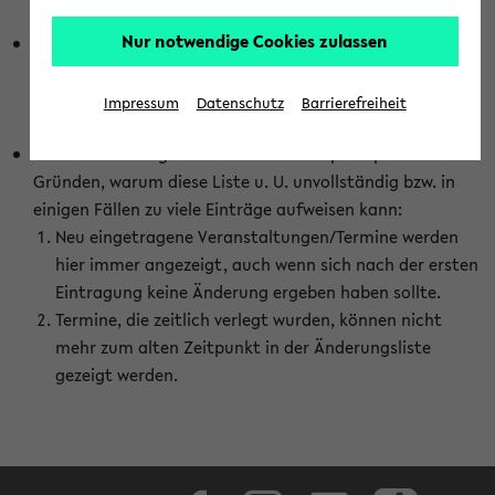
abhängig vom im eKVV gewählten Semester.
Nur notwendige Cookies zulassen
Die hier gezeigte Liste von Raumänderungen kann nur
vollständig sein, wenn den Fakultäten von den Lehrenden
die Änderungen zeitnah mitgeteilt und diese Änderungen
Impressum
Datenschutz
Barrierefreiheit
auch in das eKVV eingetragen werden.
Darüber hinaus gibt es eine Reihe von prinzipiellen
Gründen, warum diese Liste u. U. unvollständig bzw. in
einigen Fällen zu viele Einträge aufweisen kann:
Neu eingetragene Veranstaltungen/Termine werden
hier immer angezeigt, auch wenn sich nach der ersten
Eintragung keine Änderung ergeben haben sollte.
Termine, die zeitlich verlegt wurden, können nicht
mehr zum alten Zeitpunkt in der Änderungsliste
gezeigt werden.
Facebook
Instagram
LinkedIn
TikTok
Youtube