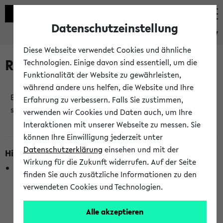
Datenschutzeinstellung
eKVV
Diese Webseite verwendet Cookies und ähnliche
Raumänderungen
Technologien. Einige davon sind essentiell, um die
Funktionalität der Website zu gewährleisten,
während andere uns helfen, die Website und Ihre
Es wurden keine Raumänderungen an jetzt
Erfahrung zu verbessern. Falls Sie zustimmen,
stattfindenden Veranstaltungen gefunden!
verwenden wir Cookies und Daten auch, um Ihre
Interaktionen mit unserer Webseite zu messen. Sie
können Ihre Einwilligung jederzeit unter
Datenschutzerklärung
einsehen und mit der
Hinweise zur Liste der Raumänderungen
Wirkung für die Zukunft widerrufen. Auf der Seite
In dieser Liste werden nur Veranstaltungstermine
finden Sie auch zusätzliche Informationen zu den
berücksichtigt, die gerade oder innerhalb der nächsten 2
verwendeten Cookies und Technologien.
Stunden stattfinden. Berücksichtigt werden nur Termine,
bei denen die Raumangaben im eKVV veröffentlicht
Alle akzeptieren
wurden. Die Anzeige ist semesterübergreifend und nicht