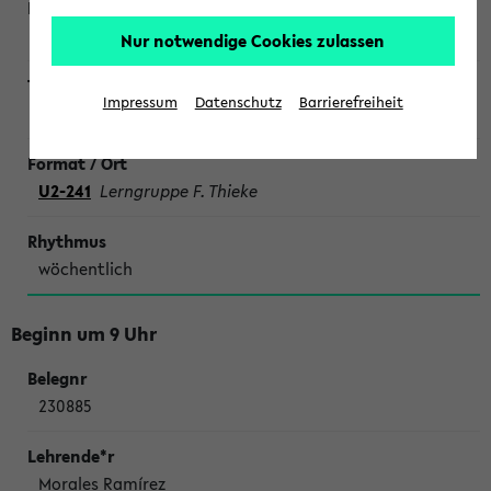
Nur notwendige Cookies zulassen
Impressum
Datenschutz
Barrierefreiheit
SONDERTERMINE CHEMIE
U2-241
Lerngruppe F. Thieke
wöchentlich
Beginn um 9 Uhr
230885
Morales Ramírez