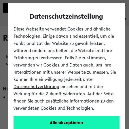
Datenschutzeinstellung
eKVV
Diese Webseite verwendet Cookies und ähnliche
Raumänderungen
Technologien. Einige davon sind essentiell, um die
Funktionalität der Website zu gewährleisten,
während andere uns helfen, die Website und Ihre
Es wurden keine Raumänderungen an jetzt
Erfahrung zu verbessern. Falls Sie zustimmen,
stattfindenden Veranstaltungen gefunden!
verwenden wir Cookies und Daten auch, um Ihre
Interaktionen mit unserer Webseite zu messen. Sie
können Ihre Einwilligung jederzeit unter
Datenschutzerklärung
einsehen und mit der
Hinweise zur Liste der Raumänderungen
Wirkung für die Zukunft widerrufen. Auf der Seite
In dieser Liste werden nur Veranstaltungstermine
finden Sie auch zusätzliche Informationen zu den
berücksichtigt, die gerade oder innerhalb der nächsten 2
verwendeten Cookies und Technologien.
Stunden stattfinden. Berücksichtigt werden nur Termine,
bei denen die Raumangaben im eKVV veröffentlicht
Alle akzeptieren
wurden. Die Anzeige ist semesterübergreifend und nicht