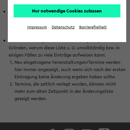
abhängig vom im eKVV gewählten Semester.
Nur notwendige Cookies zulassen
Die hier gezeigte Liste von Raumänderungen kann nur
vollständig sein, wenn den Fakultäten von den Lehrenden
die Änderungen zeitnah mitgeteilt und diese Änderungen
Impressum
Datenschutz
Barrierefreiheit
auch in das eKVV eingetragen werden.
Darüber hinaus gibt es eine Reihe von prinzipiellen
Gründen, warum diese Liste u. U. unvollständig bzw. in
einigen Fällen zu viele Einträge aufweisen kann:
Neu eingetragene Veranstaltungen/Termine werden
hier immer angezeigt, auch wenn sich nach der ersten
Eintragung keine Änderung ergeben haben sollte.
Termine, die zeitlich verlegt wurden, können nicht
mehr zum alten Zeitpunkt in der Änderungsliste
gezeigt werden.
Facebook
Instagram
LinkedIn
TikTok
Youtube