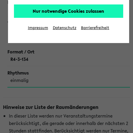
Bittersohl
Nur notwendige Cookies zulassen
Impressum
Datenschutz
Barrierefreiheit
Nachbesprechung von 510113 Modul Lebenswelten und
Gesundheit-T Modulprüfung
R4-3-134
einmalig
Hinweise zur Liste der Raumänderungen
In dieser Liste werden nur Veranstaltungstermine
berücksichtigt, die gerade oder innerhalb der nächsten 2
Stunden stattfinden. Berücksichtigt werden nur Termine,