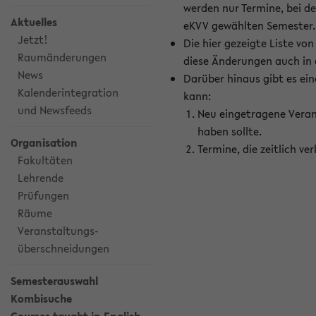
werden nur Termine, bei d
Aktuelles
eKVV gewählten Semester.
Jetzt!
Die hier gezeigte Liste v
Raumänderungen
diese Änderungen auch in
News
Darüber hinaus gibt es eine
Kalenderintegration
kann:
und Newsfeeds
Neu eingetragene Veran
haben sollte.
Organisation
Termine, die zeitlich v
Fakultäten
Lehrende
Prüfungen
Räume
Veranstaltungs-
überschneidungen
Semesterauswahl
Kombisuche