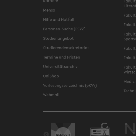
Karriere
Fakult
Litera
Mensa
Fakult
Hilfe und Notfall
Fakult
Personen-Suche (PEVZ)
Fakult
Studienangebot
Sportw
Studierendensekretariat
Fakult
Termine und Fristen
Fakult
Universitätsarchiv
Fakult
Wirtsc
UniShop
Medizi
Vorlesungsverzeichnis (eKVV)
Techni
Webmail