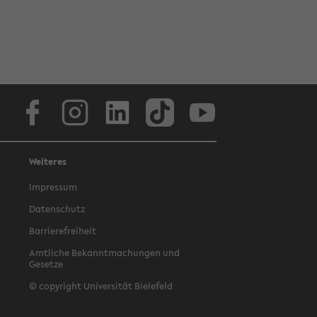
Facebook
Instagram
LinkedIn
TikTok
Youtube
Weiteres
Impressum
Datenschutz
Barrierefreiheit
Amtliche Bekanntmachungen und
Gesetze
© copyright Universität Bielefeld