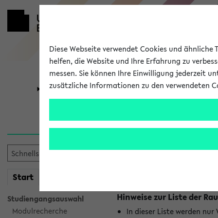
Diese Webseite verwendet Cookies und ähnliche Te
helfen, die Website und Ihre Erfahrung zu verbes
messen. Sie können Ihre Einwilligung jederzeit u
zusätzliche Informationen zu den verwendeten C
Universität
Forschung
Raumänderu
Es wurden keine Raumänder
mein
Start
eKVV
Hinweise zur Liste der 
Studiengangsauswahl
Modulrecherche
In dieser Liste werden nur