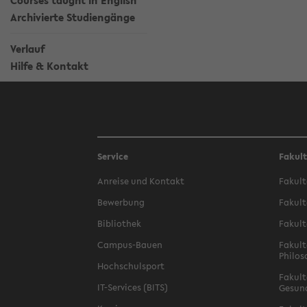
Courses taught in English
Archivierte Studiengänge
Verlauf
Hilfe & Kontakt
Service
Fakul
Anreise und Kontakt
Fakult
Bewerbung
Fakult
Bibliothek
Fakult
Campus-Bauen
Fakult
Philos
Hochschulsport
Fakult
IT-Services (BITS)
Gesun