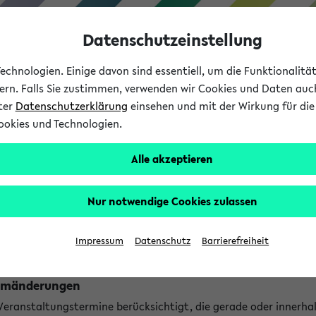
Datenschutzeinstellung
chnologien. Einige davon sind essentiell, um die Funktionalit
sern. Falls Sie zustimmen, verwenden wir Cookies und Daten auc
nter
Datenschutzerklärung
einsehen und mit der Wirkung für die 
ookies und Technologien.
Studium
Lehre
International
Alle akzeptieren
ngen
Nur notwendige Cookies zulassen
ungen an jetzt stattfindenden Veranstaltungen gefunden!
Impressum
Datenschutz
Barrierefreiheit
Raumänderungen
 Veranstaltungstermine berücksichtigt, die gerade oder innerha