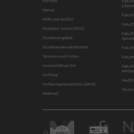
Karriere
Fakult
Litera
Mensa
Fakult
Hilfe und Notfall
Fakult
Personen-Suche (PEVZ)
Fakult
Studienangebot
Sportw
Studierendensekretariat
Fakult
Termine und Fristen
Fakult
Universitätsarchiv
Fakult
Wirtsc
UniShop
Medizi
Vorlesungsverzeichnis (eKVV)
Techni
Webmail