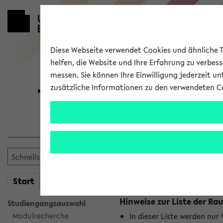
Diese Webseite verwendet Cookies und ähnliche Te
helfen, die Website und Ihre Erfahrung zu verbes
messen. Sie können Ihre Einwilligung jederzeit u
zusätzliche Informationen zu den verwendeten C
Universität
Forschung
Raumänderu
Es wurden keine Raumänder
mein
Start
eKVV
Hinweise zur Liste der 
Studiengangsauswahl
Modulrecherche
In dieser Liste werden nur