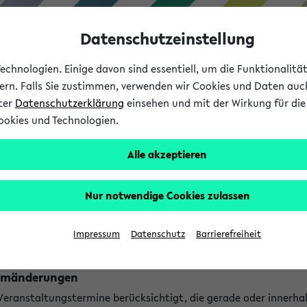
Datenschutzeinstellung
chnologien. Einige davon sind essentiell, um die Funktionalit
sern. Falls Sie zustimmen, verwenden wir Cookies und Daten auc
nter
Datenschutzerklärung
einsehen und mit der Wirkung für die 
ookies und Technologien.
Studium
Lehre
International
Alle akzeptieren
ngen
Nur notwendige Cookies zulassen
ungen an jetzt stattfindenden Veranstaltungen gefunden!
Impressum
Datenschutz
Barrierefreiheit
Raumänderungen
 Veranstaltungstermine berücksichtigt, die gerade oder innerha