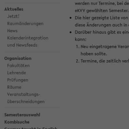
werden nur Termine, bei d
Aktuelles
eKVV gewählten Semester.
Jetzt!
Die hier gezeigte Liste v
Raumänderungen
diese Änderungen auch in
News
Darüber hinaus gibt es eine
Kalenderintegration
kann:
und Newsfeeds
Neu eingetragene Veran
haben sollte.
Organisation
Termine, die zeitlich v
Fakultäten
Lehrende
Prüfungen
Räume
Veranstaltungs-
überschneidungen
Semesterauswahl
Kombisuche