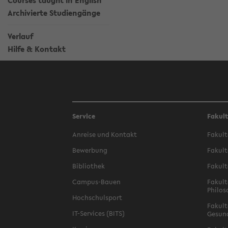
Courses taught in English
Archivierte Studiengänge
Verlauf
Hilfe & Kontakt
Service
Fakul
Anreise und Kontakt
Fakult
Bewerbung
Fakult
Bibliothek
Fakult
Campus-Bauen
Fakult
Philos
Hochschulsport
Fakult
IT-Services (BITS)
Gesun