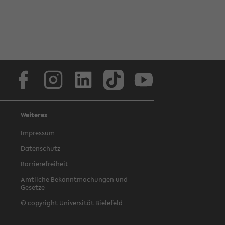
Facebook
Instagram
LinkedIn
TikTok
Youtube
Weiteres
Impressum
Datenschutz
Barrierefreiheit
Amtliche Bekanntmachungen und
Gesetze
© copyright Universität Bielefeld