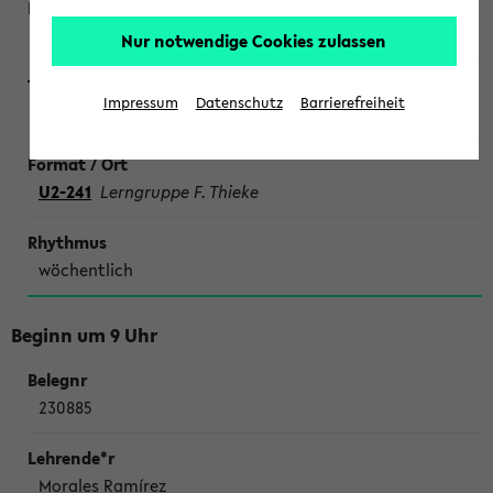
Nur notwendige Cookies zulassen
Impressum
Datenschutz
Barrierefreiheit
SONDERTERMINE CHEMIE
U2-241
Lerngruppe F. Thieke
wöchentlich
Beginn um 9 Uhr
230885
Morales Ramírez