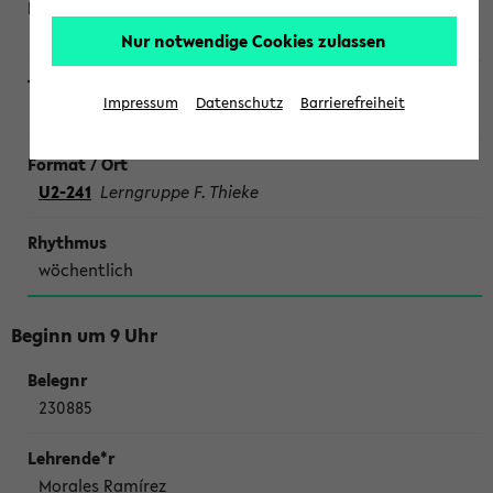
Nur notwendige Cookies zulassen
Impressum
Datenschutz
Barrierefreiheit
SONDERTERMINE CHEMIE
U2-241
Lerngruppe F. Thieke
wöchentlich
Beginn um 9 Uhr
230885
Morales Ramírez