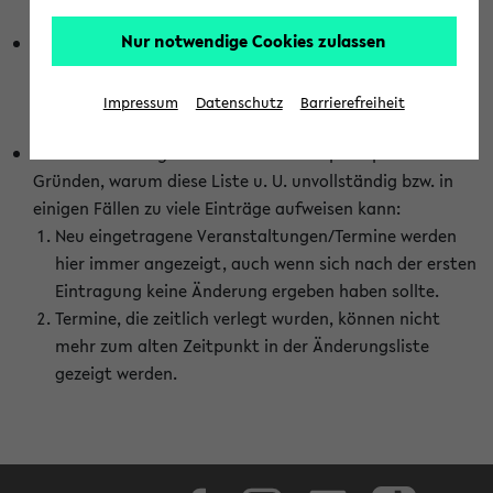
abhängig vom im eKVV gewählten Semester.
Nur notwendige Cookies zulassen
Die hier gezeigte Liste von Raumänderungen kann nur
vollständig sein, wenn den Fakultäten von den Lehrenden
die Änderungen zeitnah mitgeteilt und diese Änderungen
Impressum
Datenschutz
Barrierefreiheit
auch in das eKVV eingetragen werden.
Darüber hinaus gibt es eine Reihe von prinzipiellen
Gründen, warum diese Liste u. U. unvollständig bzw. in
einigen Fällen zu viele Einträge aufweisen kann:
Neu eingetragene Veranstaltungen/Termine werden
hier immer angezeigt, auch wenn sich nach der ersten
Eintragung keine Änderung ergeben haben sollte.
Termine, die zeitlich verlegt wurden, können nicht
mehr zum alten Zeitpunkt in der Änderungsliste
gezeigt werden.
Facebook
Instagram
LinkedIn
TikTok
Youtube