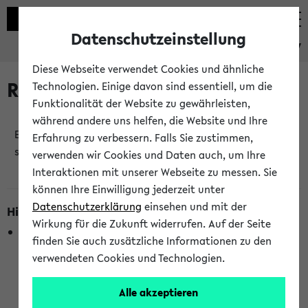
Datenschutzeinstellung
eKVV
Diese Webseite verwendet Cookies und ähnliche
Raumänderungen
Technologien. Einige davon sind essentiell, um die
Funktionalität der Website zu gewährleisten,
während andere uns helfen, die Website und Ihre
Es wurden keine Raumänderungen an jetzt
Erfahrung zu verbessern. Falls Sie zustimmen,
stattfindenden Veranstaltungen gefunden!
verwenden wir Cookies und Daten auch, um Ihre
Interaktionen mit unserer Webseite zu messen. Sie
können Ihre Einwilligung jederzeit unter
Datenschutzerklärung
einsehen und mit der
Hinweise zur Liste der Raumänderungen
Wirkung für die Zukunft widerrufen. Auf der Seite
In dieser Liste werden nur Veranstaltungstermine
finden Sie auch zusätzliche Informationen zu den
berücksichtigt, die gerade oder innerhalb der nächsten 2
verwendeten Cookies und Technologien.
Stunden stattfinden. Berücksichtigt werden nur Termine,
bei denen die Raumangaben im eKVV veröffentlicht
Alle akzeptieren
wurden. Die Anzeige ist semesterübergreifend und nicht