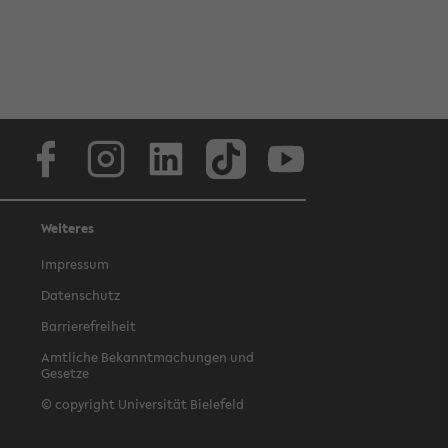
Facebook
Instagram
LinkedIn
TikTok
Youtube
Weiteres
Impressum
Datenschutz
Barrierefreiheit
Amtliche Bekanntmachungen und
Gesetze
© copyright Universität Bielefeld