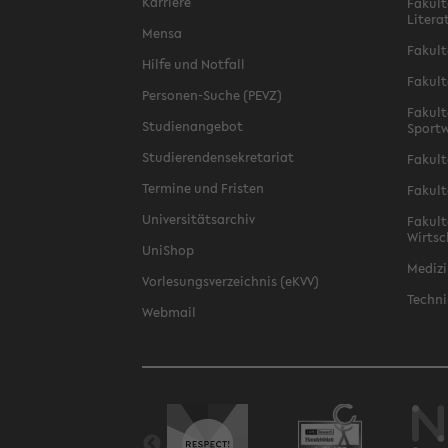
Karriere
Fakult
Litera
Mensa
Fakult
Hilfe und Notfall
Fakult
Personen-Suche (PEVZ)
Fakult
Studienangebot
Sportw
Studierendensekretariat
Fakult
Termine und Fristen
Fakult
Universitätsarchiv
Fakult
Wirtsc
UniShop
Medizi
Vorlesungsverzeichnis (eKVV)
Techni
Webmail