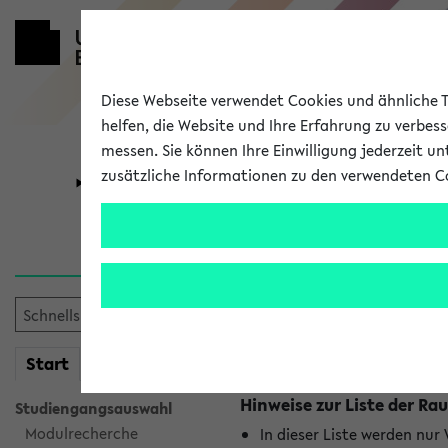
Diese Webseite verwendet Cookies und ähnliche Te
helfen, die Website und Ihre Erfahrung zu verbes
messen. Sie können Ihre Einwilligung jederzeit u
zusätzliche Informationen zu den verwendeten C
Universität
Forschung
Raumänderu
Es wurden keine Raumänder
mein
Start
eKVV
Hinweise zur Liste der 
Studiengangsauswahl
Modulrecherche
In dieser Liste werden nur