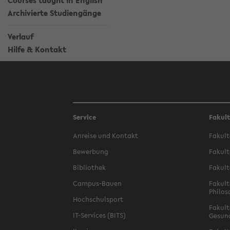
Courses taught in English
Archivierte Studiengänge
Verlauf
Hilfe & Kontakt
Service
Fakul
Anreise und Kontakt
Fakult
Bewerbung
Fakult
Bibliothek
Fakult
Campus-Bauen
Fakult
Philos
Hochschulsport
Fakult
IT-Services (BITS)
Gesun