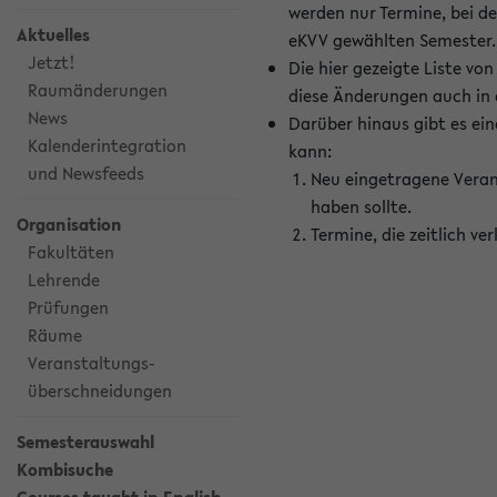
werden nur Termine, bei d
Aktuelles
eKVV gewählten Semester.
Jetzt!
Die hier gezeigte Liste v
Raumänderungen
diese Änderungen auch in
News
Darüber hinaus gibt es eine
Kalenderintegration
kann:
und Newsfeeds
Neu eingetragene Veran
haben sollte.
Organisation
Termine, die zeitlich v
Fakultäten
Lehrende
Prüfungen
Räume
Veranstaltungs-
überschneidungen
Semesterauswahl
Kombisuche