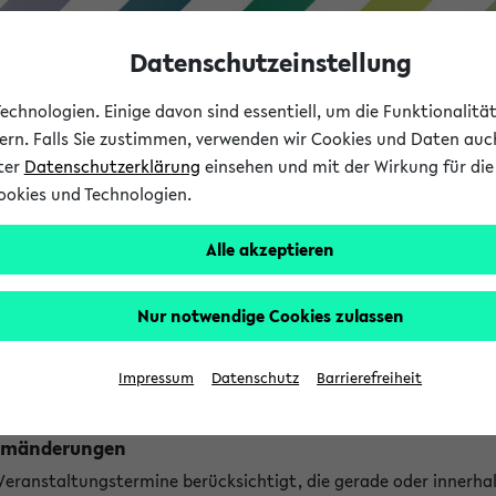
Datenschutzeinstellung
chnologien. Einige davon sind essentiell, um die Funktionalit
sern. Falls Sie zustimmen, verwenden wir Cookies und Daten auc
nter
Datenschutzerklärung
einsehen und mit der Wirkung für die 
ookies und Technologien.
Studium
Lehre
International
Alle akzeptieren
ngen
Nur notwendige Cookies zulassen
ungen an jetzt stattfindenden Veranstaltungen gefunden!
Impressum
Datenschutz
Barrierefreiheit
Raumänderungen
 Veranstaltungstermine berücksichtigt, die gerade oder innerha