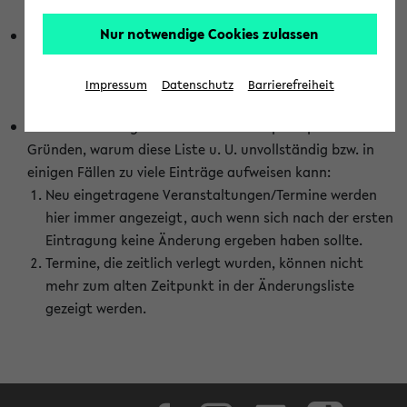
abhängig vom im eKVV gewählten Semester.
Nur notwendige Cookies zulassen
Die hier gezeigte Liste von Raumänderungen kann nur
vollständig sein, wenn den Fakultäten von den Lehrenden
die Änderungen zeitnah mitgeteilt und diese Änderungen
Impressum
Datenschutz
Barrierefreiheit
auch in das eKVV eingetragen werden.
Darüber hinaus gibt es eine Reihe von prinzipiellen
Gründen, warum diese Liste u. U. unvollständig bzw. in
einigen Fällen zu viele Einträge aufweisen kann:
Neu eingetragene Veranstaltungen/Termine werden
hier immer angezeigt, auch wenn sich nach der ersten
Eintragung keine Änderung ergeben haben sollte.
Termine, die zeitlich verlegt wurden, können nicht
mehr zum alten Zeitpunkt in der Änderungsliste
gezeigt werden.
Facebook
Instagram
LinkedIn
TikTok
Youtube