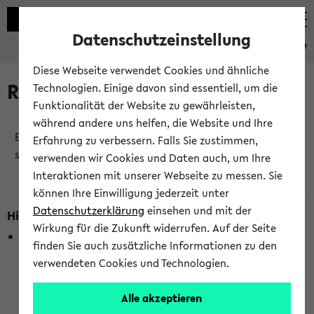
Datenschutzeinstellung
eKVV
Diese Webseite verwendet Cookies und ähnliche
Raumänderungen
Technologien. Einige davon sind essentiell, um die
Funktionalität der Website zu gewährleisten,
während andere uns helfen, die Website und Ihre
Es wurden keine Raumänderungen an jetzt
Erfahrung zu verbessern. Falls Sie zustimmen,
stattfindenden Veranstaltungen gefunden!
verwenden wir Cookies und Daten auch, um Ihre
Interaktionen mit unserer Webseite zu messen. Sie
können Ihre Einwilligung jederzeit unter
Datenschutzerklärung
einsehen und mit der
Hinweise zur Liste der Raumänderungen
Wirkung für die Zukunft widerrufen. Auf der Seite
In dieser Liste werden nur Veranstaltungstermine
finden Sie auch zusätzliche Informationen zu den
berücksichtigt, die gerade oder innerhalb der nächsten 2
verwendeten Cookies und Technologien.
Stunden stattfinden. Berücksichtigt werden nur Termine,
bei denen die Raumangaben im eKVV veröffentlicht
Alle akzeptieren
wurden. Die Anzeige ist semesterübergreifend und nicht