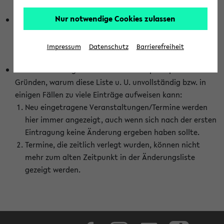
abhängig vom im eKVV gewählten Semester.
Nur notwendige Cookies zulassen
Die hier gezeigte Liste von Raumänderungen kann nur
vollständig sein, wenn den Fakultäten von den Lehrenden
die Änderungen zeitnah mitgeteilt und diese Änderungen
Impressum
Datenschutz
Barrierefreiheit
auch in das eKVV eingetragen werden.
Darüber hinaus gibt es eine Reihe von prinzipiellen
Gründen, warum diese Liste u. U. unvollständig bzw. in
einigen Fällen zu viele Einträge aufweisen kann:
Neu eingetragene Veranstaltungen/Termine werden
hier immer angezeigt, auch wenn sich nach der ersten
Eintragung keine Änderung ergeben haben sollte.
Termine, die zeitlich verlegt wurden, können nicht
mehr zum alten Zeitpunkt in der Änderungsliste
gezeigt werden.
Facebook
Instagram
LinkedIn
TikTok
Youtube