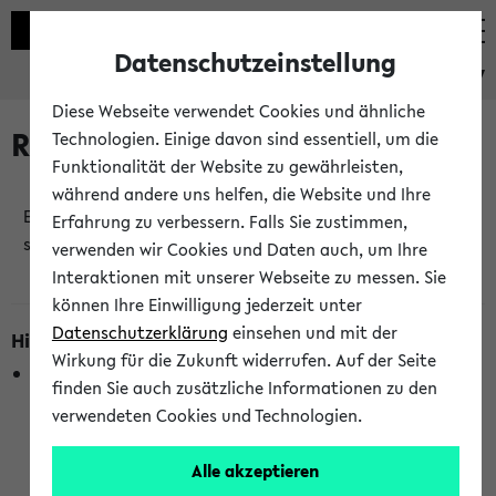
Datenschutzeinstellung
eKVV
Diese Webseite verwendet Cookies und ähnliche
Raumänderungen
Technologien. Einige davon sind essentiell, um die
Funktionalität der Website zu gewährleisten,
während andere uns helfen, die Website und Ihre
Es wurden keine Raumänderungen an jetzt
Erfahrung zu verbessern. Falls Sie zustimmen,
stattfindenden Veranstaltungen gefunden!
verwenden wir Cookies und Daten auch, um Ihre
Interaktionen mit unserer Webseite zu messen. Sie
können Ihre Einwilligung jederzeit unter
Datenschutzerklärung
einsehen und mit der
Hinweise zur Liste der Raumänderungen
Wirkung für die Zukunft widerrufen. Auf der Seite
In dieser Liste werden nur Veranstaltungstermine
finden Sie auch zusätzliche Informationen zu den
berücksichtigt, die gerade oder innerhalb der nächsten 2
verwendeten Cookies und Technologien.
Stunden stattfinden. Berücksichtigt werden nur Termine,
bei denen die Raumangaben im eKVV veröffentlicht
Alle akzeptieren
wurden. Die Anzeige ist semesterübergreifend und nicht