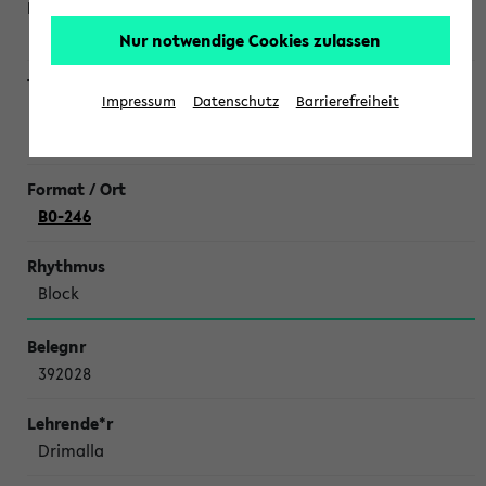
Morales Ramírez
Nur notwendige Cookies zulassen
Impressum
Datenschutz
Barrierefreiheit
Spanisch Niveau A1 für Anfänger <b>ohne
Vorkenntnisse</b>, Grundstufe 1 von 2
B0-246
Block
392028
Drimalla