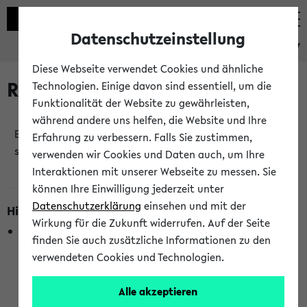
Datenschutzeinstellung
eKVV
Diese Webseite verwendet Cookies und ähnliche
Raumänderungen
Technologien. Einige davon sind essentiell, um die
Funktionalität der Website zu gewährleisten,
während andere uns helfen, die Website und Ihre
Es wurden keine Raumänderungen an jetzt
Erfahrung zu verbessern. Falls Sie zustimmen,
stattfindenden Veranstaltungen gefunden!
verwenden wir Cookies und Daten auch, um Ihre
Interaktionen mit unserer Webseite zu messen. Sie
können Ihre Einwilligung jederzeit unter
Datenschutzerklärung
einsehen und mit der
Hinweise zur Liste der Raumänderungen
Wirkung für die Zukunft widerrufen. Auf der Seite
In dieser Liste werden nur Veranstaltungstermine
finden Sie auch zusätzliche Informationen zu den
berücksichtigt, die gerade oder innerhalb der nächsten 2
verwendeten Cookies und Technologien.
Stunden stattfinden. Berücksichtigt werden nur Termine,
bei denen die Raumangaben im eKVV veröffentlicht
Alle akzeptieren
wurden. Die Anzeige ist semesterübergreifend und nicht