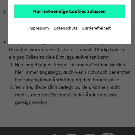
abhängig vom im eKVV gewählten Semester.
Nur notwendige Cookies zulassen
Die hier gezeigte Liste von Raumänderungen kann nur
vollständig sein, wenn den Fakultäten von den Lehrenden
die Änderungen zeitnah mitgeteilt und diese Änderungen
Impressum
Datenschutz
Barrierefreiheit
auch in das eKVV eingetragen werden.
Darüber hinaus gibt es eine Reihe von prinzipiellen
Gründen, warum diese Liste u. U. unvollständig bzw. in
einigen Fällen zu viele Einträge aufweisen kann:
Neu eingetragene Veranstaltungen/Termine werden
hier immer angezeigt, auch wenn sich nach der ersten
Eintragung keine Änderung ergeben haben sollte.
Termine, die zeitlich verlegt wurden, können nicht
mehr zum alten Zeitpunkt in der Änderungsliste
gezeigt werden.
Facebook
Instagram
LinkedIn
TikTok
Youtube