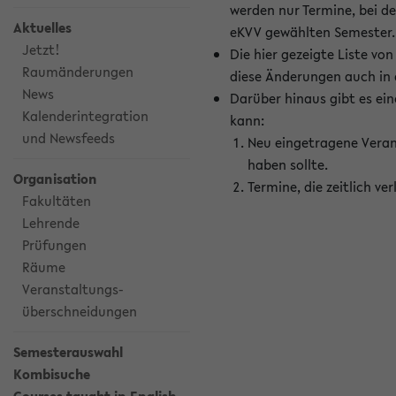
werden nur Termine, bei d
Aktuelles
eKVV gewählten Semester.
Jetzt!
Die hier gezeigte Liste v
Raumänderungen
diese Änderungen auch in
News
Darüber hinaus gibt es eine
Kalenderintegration
kann:
und Newsfeeds
Neu eingetragene Veran
haben sollte.
Organisation
Termine, die zeitlich v
Fakultäten
Lehrende
Prüfungen
Räume
Veranstaltungs-
überschneidungen
Semesterauswahl
Kombisuche