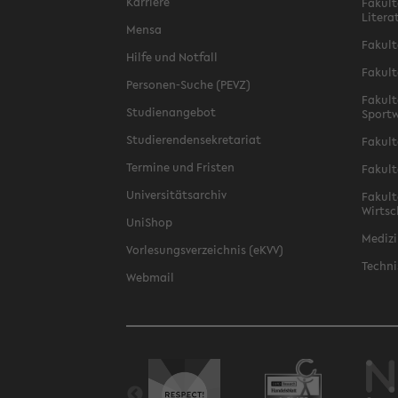
Karriere
Fakult
Litera
Mensa
Fakult
Hilfe und Notfall
Fakult
Personen-Suche (PEVZ)
Fakult
Studienangebot
Sportw
Studierendensekretariat
Fakult
Termine und Fristen
Fakult
Universitätsarchiv
Fakult
Wirtsc
UniShop
Medizi
Vorlesungsverzeichnis (eKVV)
Techni
Webmail