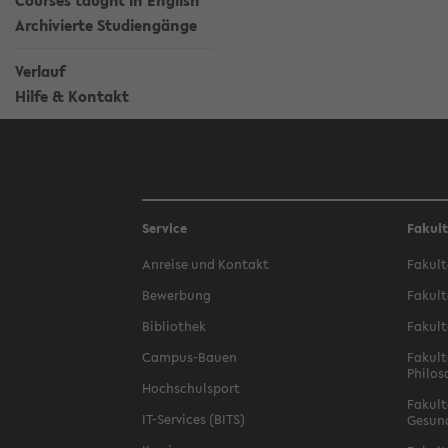
Courses taught in English
Archivierte Studiengänge
Verlauf
Hilfe & Kontakt
Service
Fakul
Anreise und Kontakt
Fakult
Bewerbung
Fakult
Bibliothek
Fakult
Campus-Bauen
Fakult
Philos
Hochschulsport
Fakult
IT-Services (BITS)
Gesun