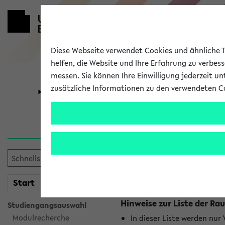
Diese Webseite verwendet Cookies und ähnliche Te
helfen, die Website und Ihre Erfahrung zu verbes
messen. Sie können Ihre Einwilligung jederzeit u
zusätzliche Informationen zu den verwendeten C
Universität
Forschung
Raumänderu
Es wurden keine Raumänder
mein
Start
eKVV
Hinweise zur Liste der 
Studiengangsauswahl
Modulrecherche
In dieser Liste werden nur