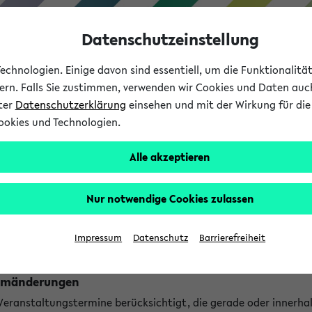
Datenschutzeinstellung
chnologien. Einige davon sind essentiell, um die Funktionalit
sern. Falls Sie zustimmen, verwenden wir Cookies und Daten auc
nter
Datenschutzerklärung
einsehen und mit der Wirkung für die 
ookies und Technologien.
Studium
Lehre
International
Alle akzeptieren
ngen
Nur notwendige Cookies zulassen
ungen an jetzt stattfindenden Veranstaltungen gefunden!
Impressum
Datenschutz
Barrierefreiheit
Raumänderungen
 Veranstaltungstermine berücksichtigt, die gerade oder innerha