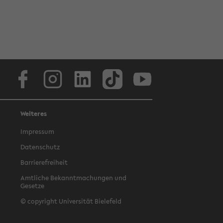
Facebook
Instagram
LinkedIn
TikTok
Youtube
Weiteres
Impressum
Datenschutz
Barrierefreiheit
Amtliche Bekanntmachungen und
Gesetze
© copyright Universität Bielefeld