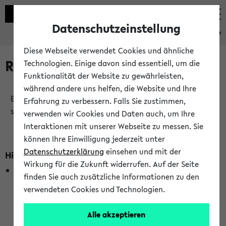
Datenschutzeinstellung
eKVV
Diese Webseite verwendet Cookies und ähnliche
Raumänderungen
Technologien. Einige davon sind essentiell, um die
Funktionalität der Website zu gewährleisten,
während andere uns helfen, die Website und Ihre
Es wurden keine Raumänderungen an jetzt
Erfahrung zu verbessern. Falls Sie zustimmen,
stattfindenden Veranstaltungen gefunden!
verwenden wir Cookies und Daten auch, um Ihre
Interaktionen mit unserer Webseite zu messen. Sie
können Ihre Einwilligung jederzeit unter
Datenschutzerklärung
einsehen und mit der
Hinweise zur Liste der Raumänderungen
Wirkung für die Zukunft widerrufen. Auf der Seite
In dieser Liste werden nur Veranstaltungstermine
finden Sie auch zusätzliche Informationen zu den
berücksichtigt, die gerade oder innerhalb der nächsten 2
verwendeten Cookies und Technologien.
Stunden stattfinden. Berücksichtigt werden nur Termine,
bei denen die Raumangaben im eKVV veröffentlicht
Alle akzeptieren
wurden. Die Anzeige ist semesterübergreifend und nicht