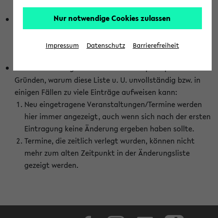
abhängig vom im eKVV gewählten Semester.
Nur notwendige Cookies zulassen
Die hier gezeigte Liste von Raumänderungen kann nur
vollständig sein, wenn den Fakultäten von den Lehrenden
die Änderungen zeitnah mitgeteilt und diese Änderungen
Impressum
Datenschutz
Barrierefreiheit
auch in das eKVV eingetragen werden.
Darüber hinaus gibt es eine Reihe von prinzipiellen
Gründen, warum diese Liste u. U. unvollständig bzw. in
einigen Fällen zu viele Einträge aufweisen kann:
Neu eingetragene Veranstaltungen/Termine werden
hier immer angezeigt, auch wenn sich nach der ersten
Eintragung keine Änderung ergeben haben sollte.
Termine, die zeitlich verlegt wurden, können nicht
mehr zum alten Zeitpunkt in der Änderungsliste
gezeigt werden.
Facebook
Instagram
LinkedIn
TikTok
Youtube