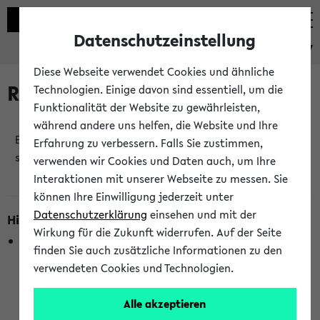
Datenschutzeinstellung
eKVV
Diese Webseite verwendet Cookies und ähnliche
Raumänderungen
Technologien. Einige davon sind essentiell, um die
Funktionalität der Website zu gewährleisten,
während andere uns helfen, die Website und Ihre
Es wurden keine Raumänderungen an jetzt
Erfahrung zu verbessern. Falls Sie zustimmen,
stattfindenden Veranstaltungen gefunden!
verwenden wir Cookies und Daten auch, um Ihre
Interaktionen mit unserer Webseite zu messen. Sie
können Ihre Einwilligung jederzeit unter
Datenschutzerklärung
einsehen und mit der
Hinweise zur Liste der Raumänderungen
Wirkung für die Zukunft widerrufen. Auf der Seite
In dieser Liste werden nur Veranstaltungstermine
finden Sie auch zusätzliche Informationen zu den
berücksichtigt, die gerade oder innerhalb der nächsten 2
verwendeten Cookies und Technologien.
Stunden stattfinden. Berücksichtigt werden nur Termine,
bei denen die Raumangaben im eKVV veröffentlicht
Alle akzeptieren
wurden. Die Anzeige ist semesterübergreifend und nicht