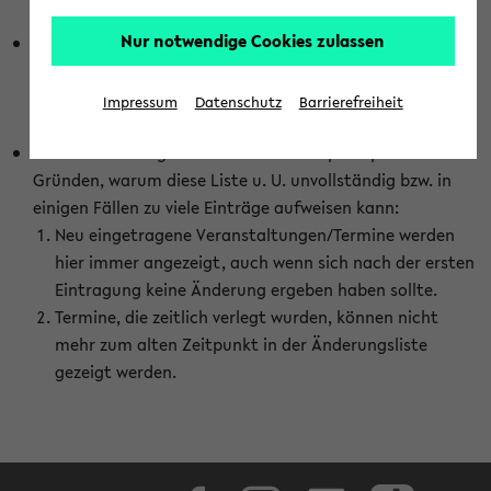
abhängig vom im eKVV gewählten Semester.
Nur notwendige Cookies zulassen
Die hier gezeigte Liste von Raumänderungen kann nur
vollständig sein, wenn den Fakultäten von den Lehrenden
die Änderungen zeitnah mitgeteilt und diese Änderungen
Impressum
Datenschutz
Barrierefreiheit
auch in das eKVV eingetragen werden.
Darüber hinaus gibt es eine Reihe von prinzipiellen
Gründen, warum diese Liste u. U. unvollständig bzw. in
einigen Fällen zu viele Einträge aufweisen kann:
Neu eingetragene Veranstaltungen/Termine werden
hier immer angezeigt, auch wenn sich nach der ersten
Eintragung keine Änderung ergeben haben sollte.
Termine, die zeitlich verlegt wurden, können nicht
mehr zum alten Zeitpunkt in der Änderungsliste
gezeigt werden.
Facebook
Instagram
LinkedIn
TikTok
Youtube