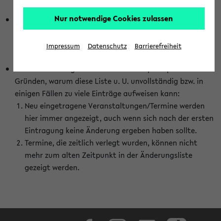
abhängig vom im eKVV gewählten Semester.
Nur notwendige Cookies zulassen
Die hier gezeigte Liste von Raumänderungen kann nur
vollständig sein, wenn den Fakultäten von den Lehrenden
die Änderungen zeitnah mitgeteilt und diese Änderungen
Impressum
Datenschutz
Barrierefreiheit
auch in das eKVV eingetragen werden.
Darüber hinaus gibt es eine Reihe von prinzipiellen
Gründen, warum diese Liste u. U. unvollständig bzw. in
einigen Fällen zu viele Einträge aufweisen kann:
Neu eingetragene Veranstaltungen/Termine werden
hier immer angezeigt, auch wenn sich nach der ersten
Eintragung keine Änderung ergeben haben sollte.
Termine, die zeitlich verlegt wurden, können nicht
mehr zum alten Zeitpunkt in der Änderungsliste
gezeigt werden.
Facebook
Instagram
LinkedIn
TikTok
Youtube