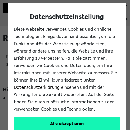
Datenschutzeinstellung
eKVV
Diese Webseite verwendet Cookies und ähnliche
Raumänderungen
Technologien. Einige davon sind essentiell, um die
Funktionalität der Website zu gewährleisten,
während andere uns helfen, die Website und Ihre
Es wurden keine Raumänderungen an jetzt
Erfahrung zu verbessern. Falls Sie zustimmen,
stattfindenden Veranstaltungen gefunden!
verwenden wir Cookies und Daten auch, um Ihre
Interaktionen mit unserer Webseite zu messen. Sie
können Ihre Einwilligung jederzeit unter
Datenschutzerklärung
einsehen und mit der
Hinweise zur Liste der Raumänderungen
Wirkung für die Zukunft widerrufen. Auf der Seite
In dieser Liste werden nur Veranstaltungstermine
finden Sie auch zusätzliche Informationen zu den
berücksichtigt, die gerade oder innerhalb der nächsten 2
verwendeten Cookies und Technologien.
Stunden stattfinden. Berücksichtigt werden nur Termine,
bei denen die Raumangaben im eKVV veröffentlicht
Alle akzeptieren
wurden. Die Anzeige ist semesterübergreifend und nicht