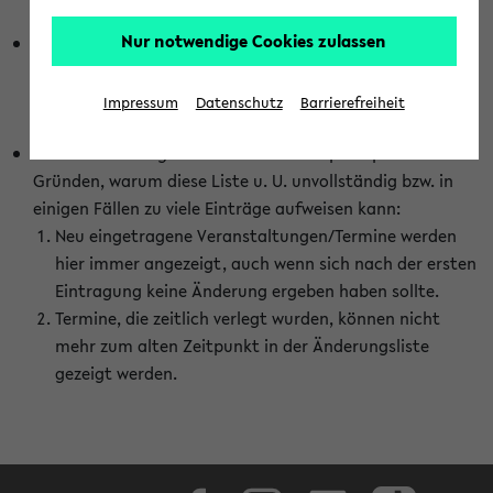
abhängig vom im eKVV gewählten Semester.
Nur notwendige Cookies zulassen
Die hier gezeigte Liste von Raumänderungen kann nur
vollständig sein, wenn den Fakultäten von den Lehrenden
die Änderungen zeitnah mitgeteilt und diese Änderungen
Impressum
Datenschutz
Barrierefreiheit
auch in das eKVV eingetragen werden.
Darüber hinaus gibt es eine Reihe von prinzipiellen
Gründen, warum diese Liste u. U. unvollständig bzw. in
einigen Fällen zu viele Einträge aufweisen kann:
Neu eingetragene Veranstaltungen/Termine werden
hier immer angezeigt, auch wenn sich nach der ersten
Eintragung keine Änderung ergeben haben sollte.
Termine, die zeitlich verlegt wurden, können nicht
mehr zum alten Zeitpunkt in der Änderungsliste
gezeigt werden.
Facebook
Instagram
LinkedIn
TikTok
Youtube