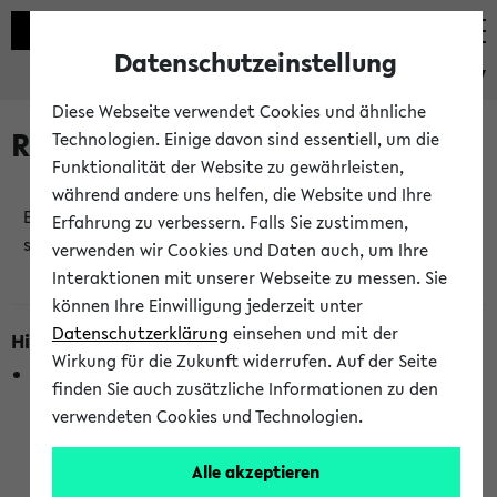
Datenschutzeinstellung
eKVV
Diese Webseite verwendet Cookies und ähnliche
Raumänderungen
Technologien. Einige davon sind essentiell, um die
Funktionalität der Website zu gewährleisten,
während andere uns helfen, die Website und Ihre
Es wurden keine Raumänderungen an jetzt
Erfahrung zu verbessern. Falls Sie zustimmen,
stattfindenden Veranstaltungen gefunden!
verwenden wir Cookies und Daten auch, um Ihre
Interaktionen mit unserer Webseite zu messen. Sie
können Ihre Einwilligung jederzeit unter
Datenschutzerklärung
einsehen und mit der
Hinweise zur Liste der Raumänderungen
Wirkung für die Zukunft widerrufen. Auf der Seite
In dieser Liste werden nur Veranstaltungstermine
finden Sie auch zusätzliche Informationen zu den
berücksichtigt, die gerade oder innerhalb der nächsten 2
verwendeten Cookies und Technologien.
Stunden stattfinden. Berücksichtigt werden nur Termine,
bei denen die Raumangaben im eKVV veröffentlicht
Alle akzeptieren
wurden. Die Anzeige ist semesterübergreifend und nicht