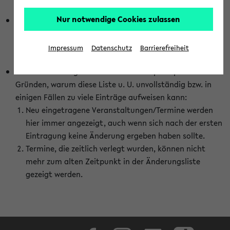
abhängig vom im eKVV gewählten Semester.
Nur notwendige Cookies zulassen
Die hier gezeigte Liste von Raumänderungen kann nur
vollständig sein, wenn den Fakultäten von den Lehrenden
die Änderungen zeitnah mitgeteilt und diese Änderungen
Impressum
Datenschutz
Barrierefreiheit
auch in das eKVV eingetragen werden.
Darüber hinaus gibt es eine Reihe von prinzipiellen
Gründen, warum diese Liste u. U. unvollständig bzw. in
einigen Fällen zu viele Einträge aufweisen kann:
Neu eingetragene Veranstaltungen/Termine werden
hier immer angezeigt, auch wenn sich nach der ersten
Eintragung keine Änderung ergeben haben sollte.
Termine, die zeitlich verlegt wurden, können nicht
mehr zum alten Zeitpunkt in der Änderungsliste
gezeigt werden.
Facebook
Instagram
LinkedIn
TikTok
Youtube