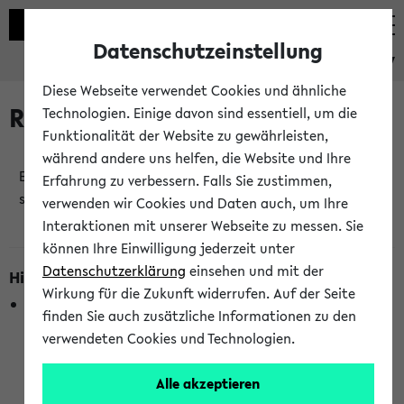
Datenschutzeinstellung
eKVV
Diese Webseite verwendet Cookies und ähnliche
Raumänderungen
Technologien. Einige davon sind essentiell, um die
Funktionalität der Website zu gewährleisten,
während andere uns helfen, die Website und Ihre
Es wurden keine Raumänderungen an jetzt
Erfahrung zu verbessern. Falls Sie zustimmen,
stattfindenden Veranstaltungen gefunden!
verwenden wir Cookies und Daten auch, um Ihre
Interaktionen mit unserer Webseite zu messen. Sie
können Ihre Einwilligung jederzeit unter
Datenschutzerklärung
einsehen und mit der
Hinweise zur Liste der Raumänderungen
Wirkung für die Zukunft widerrufen. Auf der Seite
In dieser Liste werden nur Veranstaltungstermine
finden Sie auch zusätzliche Informationen zu den
berücksichtigt, die gerade oder innerhalb der nächsten 2
verwendeten Cookies und Technologien.
Stunden stattfinden. Berücksichtigt werden nur Termine,
bei denen die Raumangaben im eKVV veröffentlicht
Alle akzeptieren
wurden. Die Anzeige ist semesterübergreifend und nicht