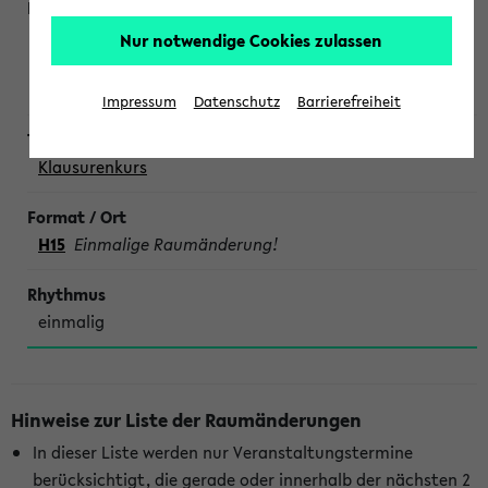
Weiler, Blaszkowski, Möller, Köhne, Koschmieder,
Nur notwendige Cookies zulassen
Kinskofer,
Lehrende aller Fachsäulen
Impressum
Datenschutz
Barrierefreiheit
Klausurenkurs
H15
Einmalige Raumänderung!
einmalig
Hinweise zur Liste der Raumänderungen
In dieser Liste werden nur Veranstaltungstermine
berücksichtigt, die gerade oder innerhalb der nächsten 2