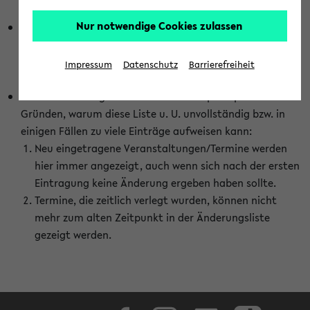
abhängig vom im eKVV gewählten Semester.
Nur notwendige Cookies zulassen
Die hier gezeigte Liste von Raumänderungen kann nur
vollständig sein, wenn den Fakultäten von den Lehrenden
die Änderungen zeitnah mitgeteilt und diese Änderungen
Impressum
Datenschutz
Barrierefreiheit
auch in das eKVV eingetragen werden.
Darüber hinaus gibt es eine Reihe von prinzipiellen
Gründen, warum diese Liste u. U. unvollständig bzw. in
einigen Fällen zu viele Einträge aufweisen kann:
Neu eingetragene Veranstaltungen/Termine werden
hier immer angezeigt, auch wenn sich nach der ersten
Eintragung keine Änderung ergeben haben sollte.
Termine, die zeitlich verlegt wurden, können nicht
mehr zum alten Zeitpunkt in der Änderungsliste
gezeigt werden.
Facebook
Instagram
LinkedIn
TikTok
Youtube