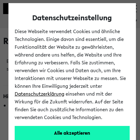
Datenschutzeinstellung
eKVV
Diese Webseite verwendet Cookies und ähnliche
Raumänderungen
Technologien. Einige davon sind essentiell, um die
Funktionalität der Website zu gewährleisten,
während andere uns helfen, die Website und Ihre
Es wurden keine Raumänderungen an jetzt
Erfahrung zu verbessern. Falls Sie zustimmen,
stattfindenden Veranstaltungen gefunden!
verwenden wir Cookies und Daten auch, um Ihre
Interaktionen mit unserer Webseite zu messen. Sie
können Ihre Einwilligung jederzeit unter
Datenschutzerklärung
einsehen und mit der
Hinweise zur Liste der Raumänderungen
Wirkung für die Zukunft widerrufen. Auf der Seite
In dieser Liste werden nur Veranstaltungstermine
finden Sie auch zusätzliche Informationen zu den
berücksichtigt, die gerade oder innerhalb der nächsten 2
verwendeten Cookies und Technologien.
Stunden stattfinden. Berücksichtigt werden nur Termine,
bei denen die Raumangaben im eKVV veröffentlicht
Alle akzeptieren
wurden. Die Anzeige ist semesterübergreifend und nicht