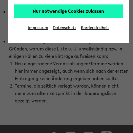
abhängig vom im eKVV gewählten Semester.
Nur notwendige Cookies zulassen
Die hier gezeigte Liste von Raumänderungen kann nur
vollständig sein, wenn den Fakultäten von den Lehrenden
die Änderungen zeitnah mitgeteilt und diese Änderungen
Impressum
Datenschutz
Barrierefreiheit
auch in das eKVV eingetragen werden.
Darüber hinaus gibt es eine Reihe von prinzipiellen
Gründen, warum diese Liste u. U. unvollständig bzw. in
einigen Fällen zu viele Einträge aufweisen kann:
Neu eingetragene Veranstaltungen/Termine werden
hier immer angezeigt, auch wenn sich nach der ersten
Eintragung keine Änderung ergeben haben sollte.
Termine, die zeitlich verlegt wurden, können nicht
mehr zum alten Zeitpunkt in der Änderungsliste
gezeigt werden.
Facebook
Instagram
LinkedIn
TikTok
Youtube