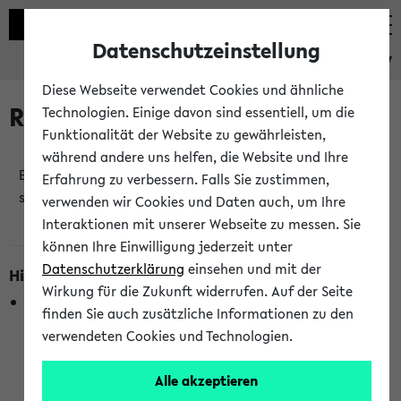
Datenschutzeinstellung
eKVV
Diese Webseite verwendet Cookies und ähnliche
Raumänderungen
Technologien. Einige davon sind essentiell, um die
Funktionalität der Website zu gewährleisten,
während andere uns helfen, die Website und Ihre
Es wurden keine Raumänderungen an jetzt
Erfahrung zu verbessern. Falls Sie zustimmen,
stattfindenden Veranstaltungen gefunden!
verwenden wir Cookies und Daten auch, um Ihre
Interaktionen mit unserer Webseite zu messen. Sie
können Ihre Einwilligung jederzeit unter
Datenschutzerklärung
einsehen und mit der
Hinweise zur Liste der Raumänderungen
Wirkung für die Zukunft widerrufen. Auf der Seite
In dieser Liste werden nur Veranstaltungstermine
finden Sie auch zusätzliche Informationen zu den
berücksichtigt, die gerade oder innerhalb der nächsten 2
verwendeten Cookies und Technologien.
Stunden stattfinden. Berücksichtigt werden nur Termine,
bei denen die Raumangaben im eKVV veröffentlicht
Alle akzeptieren
wurden. Die Anzeige ist semesterübergreifend und nicht