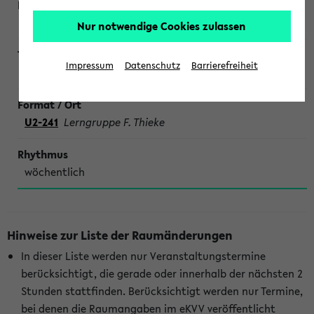
Nur notwendige Cookies zulassen
Impressum
Datenschutz
Barrierefreiheit
SONDERTERMINE CHEMIE
U2-241
Lerngruppe F. Thieke
wöchentlich
Hinweise zur Liste der Raumänderungen
In dieser Liste werden nur Veranstaltungstermine
berücksichtigt, die gerade oder innerhalb der nächsten 2
Stunden stattfinden. Berücksichtigt werden nur Termine,
bei denen die Raumangaben im eKVV veröffentlicht