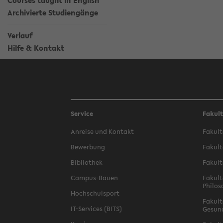
Courses taught in English
Archivierte Studiengänge
Verlauf
Hilfe & Kontakt
Service
Fakul
Anreise und Kontakt
Fakult
Bewerbung
Fakult
Bibliothek
Fakult
Campus-Bauen
Fakult
Philos
Hochschulsport
Fakult
IT-Services (BITS)
Gesun