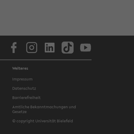
Facebook
Instagram
LinkedIn
TikTok
Youtube
Weiteres
Impressum
Datenschutz
Barrierefreiheit
Amtliche Bekanntmachungen und
Gesetze
© copyright Universität Bielefeld