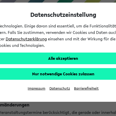
Datenschutzeinstellung
chnologien. Einige davon sind essentiell, um die Funktionalit
sern. Falls Sie zustimmen, verwenden wir Cookies und Daten auc
nter
Datenschutzerklärung
einsehen und mit der Wirkung für die 
ookies und Technologien.
Studium
Lehre
International
Alle akzeptieren
ngen
Nur notwendige Cookies zulassen
ungen an jetzt stattfindenden Veranstaltungen gefunden!
Impressum
Datenschutz
Barrierefreiheit
Raumänderungen
 Veranstaltungstermine berücksichtigt, die gerade oder innerha