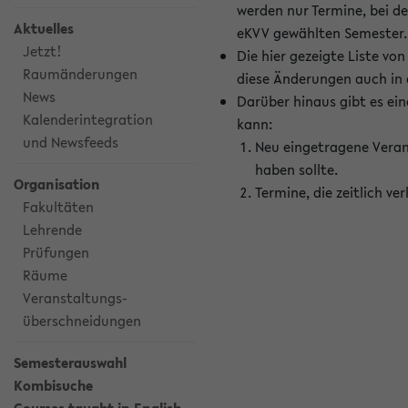
werden nur Termine, bei d
Aktuelles
eKVV gewählten Semester.
Jetzt!
Die hier gezeigte Liste v
Raumänderungen
diese Änderungen auch in
News
Darüber hinaus gibt es eine
Kalenderintegration
kann:
und Newsfeeds
Neu eingetragene Veran
haben sollte.
Organisation
Termine, die zeitlich v
Fakultäten
Lehrende
Prüfungen
Räume
Veranstaltungs-
überschneidungen
Semesterauswahl
Kombisuche