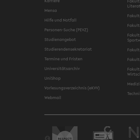
Karriere
Fakult
Litera
Mensa
Fakult
Hilfe und Notfall
Fakult
Personen-Suche (PEVZ)
Fakult
Studienangebot
Sportw
Studierendensekretariat
Fakult
Termine und Fristen
Fakult
Universitätsarchiv
Fakult
Wirtsc
UniShop
Medizi
Vorlesungsverzeichnis (eKVV)
Techni
Webmail