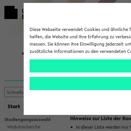
Diese Webseite verwendet Cookies und ähnliche Te
helfen, die Website und Ihre Erfahrung zu verbes
messen. Sie können Ihre Einwilligung jederzeit u
zusätzliche Informationen zu den verwendeten C
Universität
Forschung
Raumänderu
Es wurden keine Raumänder
mein
Start
eKVV
Hinweise zur Liste der 
Studiengangsauswahl
Modulrecherche
In dieser Liste werden nur