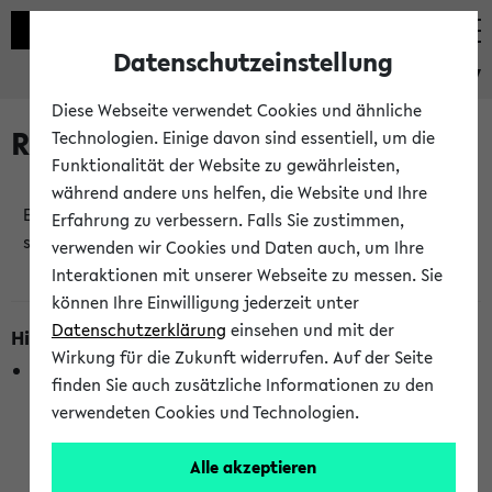
Datenschutzeinstellung
eKVV
Diese Webseite verwendet Cookies und ähnliche
Raumänderungen
Technologien. Einige davon sind essentiell, um die
Funktionalität der Website zu gewährleisten,
während andere uns helfen, die Website und Ihre
Es wurden keine Raumänderungen an jetzt
Erfahrung zu verbessern. Falls Sie zustimmen,
stattfindenden Veranstaltungen gefunden!
verwenden wir Cookies und Daten auch, um Ihre
Interaktionen mit unserer Webseite zu messen. Sie
können Ihre Einwilligung jederzeit unter
Datenschutzerklärung
einsehen und mit der
Hinweise zur Liste der Raumänderungen
Wirkung für die Zukunft widerrufen. Auf der Seite
In dieser Liste werden nur Veranstaltungstermine
finden Sie auch zusätzliche Informationen zu den
berücksichtigt, die gerade oder innerhalb der nächsten 2
verwendeten Cookies und Technologien.
Stunden stattfinden. Berücksichtigt werden nur Termine,
bei denen die Raumangaben im eKVV veröffentlicht
Alle akzeptieren
wurden. Die Anzeige ist semesterübergreifend und nicht