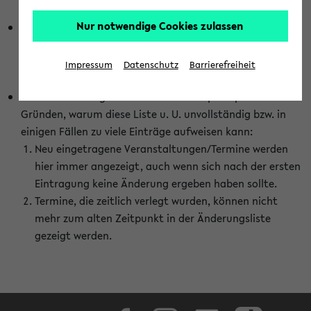
abhängig vom im eKVV gewählten Semester.
Nur notwendige Cookies zulassen
Die hier gezeigte Liste von Raumänderungen kann nur
vollständig sein, wenn den Fakultäten von den Lehrenden
die Änderungen zeitnah mitgeteilt und diese Änderungen
Impressum
Datenschutz
Barrierefreiheit
auch in das eKVV eingetragen werden.
Darüber hinaus gibt es eine Reihe von prinzipiellen
Gründen, warum diese Liste u. U. unvollständig bzw. in
einigen Fällen zu viele Einträge aufweisen kann:
Neu eingetragene Veranstaltungen/Termine werden
hier immer angezeigt, auch wenn sich nach der ersten
Eintragung keine Änderung ergeben haben sollte.
Termine, die zeitlich verlegt wurden, können nicht
mehr zum alten Zeitpunkt in der Änderungsliste
gezeigt werden.
Facebook
Instagram
LinkedIn
TikTok
Youtube