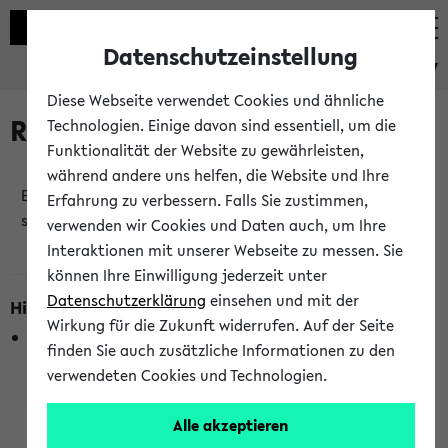
Datenschutzeinstellung
eKVV
Diese Webseite verwendet Cookies und ähnliche
Raumänderungen
Technologien. Einige davon sind essentiell, um die
Funktionalität der Website zu gewährleisten,
während andere uns helfen, die Website und Ihre
Es wurden keine Raumänderungen an jetzt
Erfahrung zu verbessern. Falls Sie zustimmen,
stattfindenden Veranstaltungen gefunden!
verwenden wir Cookies und Daten auch, um Ihre
Interaktionen mit unserer Webseite zu messen. Sie
können Ihre Einwilligung jederzeit unter
Datenschutzerklärung
einsehen und mit der
Hinweise zur Liste der Raumänderungen
Wirkung für die Zukunft widerrufen. Auf der Seite
In dieser Liste werden nur Veranstaltungstermine
finden Sie auch zusätzliche Informationen zu den
berücksichtigt, die gerade oder innerhalb der nächsten 2
verwendeten Cookies und Technologien.
Stunden stattfinden. Berücksichtigt werden nur Termine,
bei denen die Raumangaben im eKVV veröffentlicht
Alle akzeptieren
wurden. Die Anzeige ist semesterübergreifend und nicht