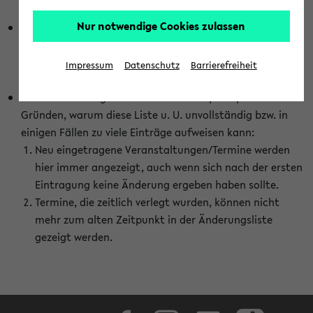
abhängig vom im eKVV gewählten Semester.
Nur notwendige Cookies zulassen
Die hier gezeigte Liste von Raumänderungen kann nur
vollständig sein, wenn den Fakultäten von den Lehrenden
die Änderungen zeitnah mitgeteilt und diese Änderungen
Impressum
Datenschutz
Barrierefreiheit
auch in das eKVV eingetragen werden.
Darüber hinaus gibt es eine Reihe von prinzipiellen
Gründen, warum diese Liste u. U. unvollständig bzw. in
einigen Fällen zu viele Einträge aufweisen kann:
Neu eingetragene Veranstaltungen/Termine werden
hier immer angezeigt, auch wenn sich nach der ersten
Eintragung keine Änderung ergeben haben sollte.
Termine, die zeitlich verlegt wurden, können nicht
mehr zum alten Zeitpunkt in der Änderungsliste
gezeigt werden.
Facebook
Instagram
LinkedIn
TikTok
Youtube