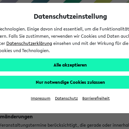
Datenschutzeinstellung
chnologien. Einige davon sind essentiell, um die Funktionalit
sern. Falls Sie zustimmen, verwenden wir Cookies und Daten auc
nter
Datenschutzerklärung
einsehen und mit der Wirkung für die 
ookies und Technologien.
Studium
Lehre
International
Alle akzeptieren
ngen
Nur notwendige Cookies zulassen
ungen an jetzt stattfindenden Veranstaltungen gefunden!
Impressum
Datenschutz
Barrierefreiheit
Raumänderungen
 Veranstaltungstermine berücksichtigt, die gerade oder innerha