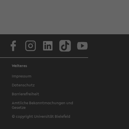
Facebook
Instagram
LinkedIn
TikTok
Youtube
Weiteres
Impressum
Datenschutz
Barrierefreiheit
Amtliche Bekanntmachungen und
Gesetze
© copyright Universität Bielefeld