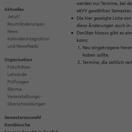
werden nur Termine, bei d
Aktuelles
eKVV gewählten Semester.
Jetzt!
Die hier gezeigte Liste v
Raumänderungen
diese Änderungen auch in
News
Darüber hinaus gibt es eine
Kalenderintegration
kann:
und Newsfeeds
Neu eingetragene Veran
haben sollte.
Organisation
Termine, die zeitlich v
Fakultäten
Lehrende
Prüfungen
Räume
Veranstaltungs-
überschneidungen
Semesterauswahl
Kombisuche