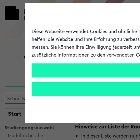
Diese Webseite verwendet Cookies und ähnliche Te
helfen, die Website und Ihre Erfahrung zu verbes
messen. Sie können Ihre Einwilligung jederzeit u
zusätzliche Informationen zu den verwendeten C
Universität
Forschung
Raumänderu
Es wurden keine Raumänder
mein
Start
eKVV
Hinweise zur Liste der 
Studiengangsauswahl
Modulrecherche
In dieser Liste werden nur