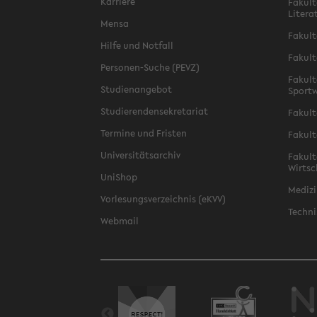
Karriere
Fakult
Litera
Mensa
Fakult
Hilfe und Notfall
Fakult
Personen-Suche (PEVZ)
Fakult
Studienangebot
Sportw
Studierendensekretariat
Fakult
Termine und Fristen
Fakult
Universitätsarchiv
Fakult
Wirtsc
UniShop
Medizi
Vorlesungsverzeichnis (eKVV)
Techni
Webmail