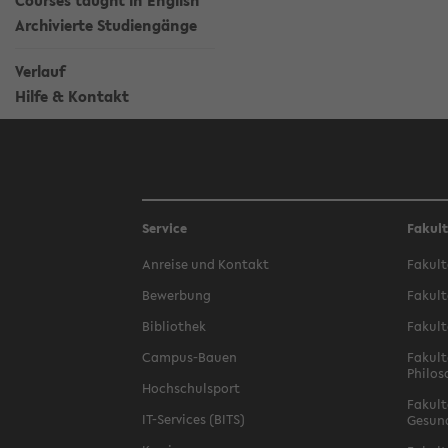
Courses taught in English
Archivierte Studiengänge
Verlauf
Hilfe & Kontakt
Service
Fakul
Anreise und Kontakt
Fakult
Bewerbung
Fakult
Bibliothek
Fakult
Campus-Bauen
Fakult
Philos
Hochschulsport
Fakult
IT-Services (BITS)
Gesun