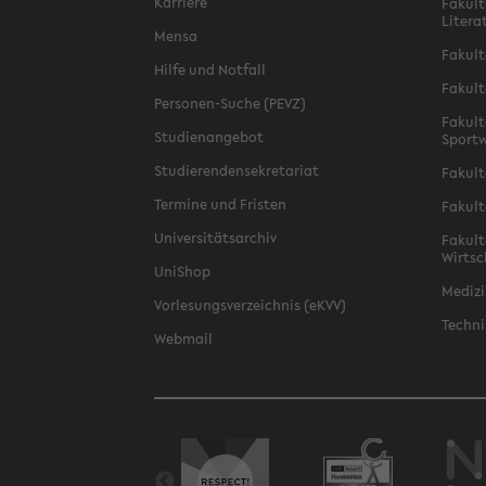
Karriere
Fakult
Litera
Mensa
Fakult
Hilfe und Notfall
Fakult
Personen-Suche (PEVZ)
Fakult
Studienangebot
Sportw
Studierendensekretariat
Fakult
Termine und Fristen
Fakult
Universitätsarchiv
Fakult
Wirtsc
UniShop
Medizi
Vorlesungsverzeichnis (eKVV)
Techni
Webmail