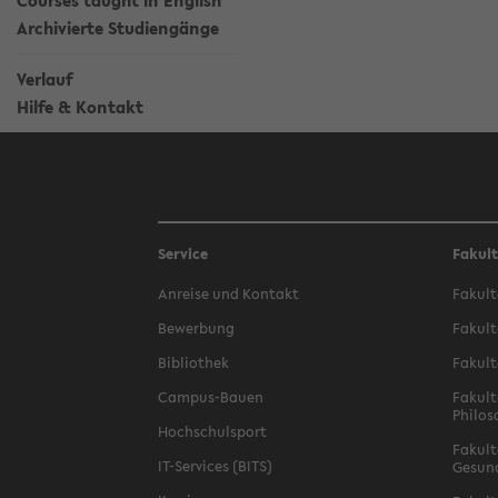
Courses taught in English
Archivierte Studiengänge
Verlauf
Hilfe & Kontakt
Service
Fakul
Anreise und Kontakt
Fakult
Bewerbung
Fakult
Bibliothek
Fakult
Campus-Bauen
Fakult
Philos
Hochschulsport
Fakult
IT-Services (BITS)
Gesun