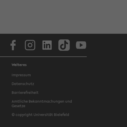
Facebook
Instagram
LinkedIn
TikTok
Youtube
Weiteres
Impressum
Datenschutz
Barrierefreiheit
Amtliche Bekanntmachungen und
Gesetze
© copyright Universität Bielefeld