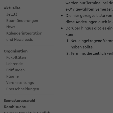
werden nur Termine, bei d
Aktuelles
eKVV gewählten Semester.
Jetzt!
Die hier gezeigte Liste v
Raumänderungen
diese Änderungen auch in
News
Darüber hinaus gibt es eine
Kalenderintegration
kann:
und Newsfeeds
Neu eingetragene Veran
haben sollte.
Organisation
Termine, die zeitlich v
Fakultäten
Lehrende
Prüfungen
Räume
Veranstaltungs-
überschneidungen
Semesterauswahl
Kombisuche