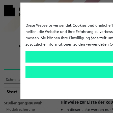
Diese Webseite verwendet Cookies und ähnliche Te
helfen, die Website und Ihre Erfahrung zu verbes
messen. Sie können Ihre Einwilligung jederzeit u
zusätzliche Informationen zu den verwendeten C
Universität
Forschung
Raumänderu
Es wurden keine Raumänder
mein
Start
eKVV
Hinweise zur Liste der 
Studiengangsauswahl
Modulrecherche
In dieser Liste werden nur