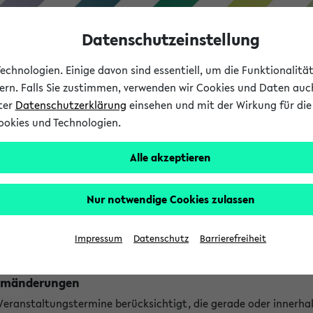
Datenschutzeinstellung
chnologien. Einige davon sind essentiell, um die Funktionalit
sern. Falls Sie zustimmen, verwenden wir Cookies und Daten auc
nter
Datenschutzerklärung
einsehen und mit der Wirkung für die 
ookies und Technologien.
Studium
Lehre
International
Alle akzeptieren
ngen
Nur notwendige Cookies zulassen
ungen an jetzt stattfindenden Veranstaltungen gefunden!
Impressum
Datenschutz
Barrierefreiheit
Raumänderungen
 Veranstaltungstermine berücksichtigt, die gerade oder innerha