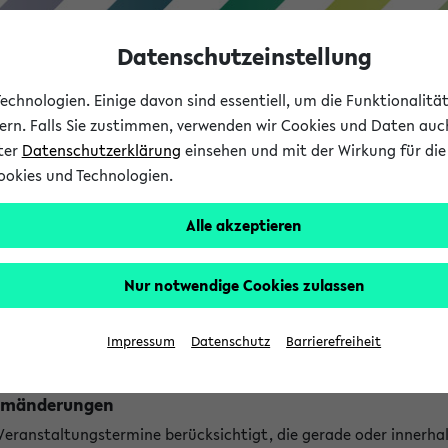
Datenschutzeinstellung
chnologien. Einige davon sind essentiell, um die Funktionalit
sern. Falls Sie zustimmen, verwenden wir Cookies und Daten auc
nter
Datenschutzerklärung
einsehen und mit der Wirkung für die 
ookies und Technologien.
Studium
Lehre
International
Alle akzeptieren
ngen
Nur notwendige Cookies zulassen
ungen an jetzt stattfindenden Veranstaltungen gefunden!
Impressum
Datenschutz
Barrierefreiheit
Raumänderungen
 Veranstaltungstermine berücksichtigt, die gerade oder innerha