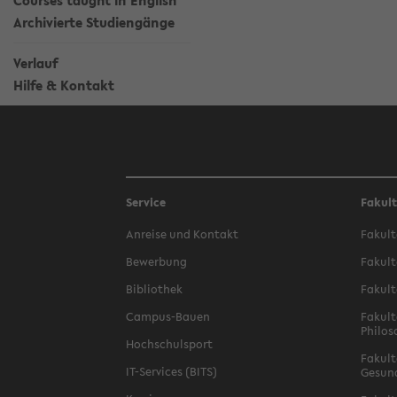
Courses taught in English
Archivierte Studiengänge
Verlauf
Hilfe & Kontakt
Service
Fakul
Anreise und Kontakt
Fakult
Bewerbung
Fakult
Bibliothek
Fakult
Campus-Bauen
Fakult
Philos
Hochschulsport
Fakult
IT-Services (BITS)
Gesun