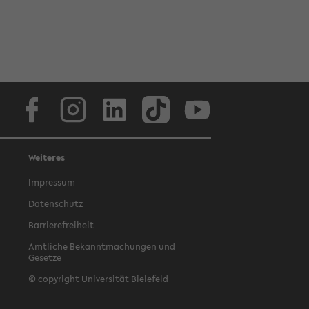
Facebook
Instagram
LinkedIn
TikTok
Youtube
Weiteres
Impressum
Datenschutz
Barrierefreiheit
Amtliche Bekanntmachungen und
Gesetze
© copyright Universität Bielefeld