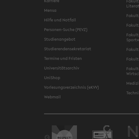
Karriere
Fakult
Litera
Mensa
Fakult
Hilfe und Notfall
Fakult
Personen-Suche (PEVZ)
Fakult
Studienangebot
Sportw
Studierendensekretariat
Fakult
Termine und Fristen
Fakult
Universitätsarchiv
Fakult
Wirtsc
UniShop
Medizi
Vorlesungsverzeichnis (eKVV)
Techni
Webmail