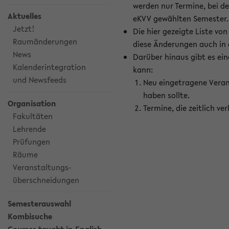
werden nur Termine, bei d
Aktuelles
eKVV gewählten Semester.
Jetzt!
Die hier gezeigte Liste v
Raumänderungen
diese Änderungen auch in
News
Darüber hinaus gibt es eine
Kalenderintegration
kann:
und Newsfeeds
Neu eingetragene Veran
haben sollte.
Organisation
Termine, die zeitlich v
Fakultäten
Lehrende
Prüfungen
Räume
Veranstaltungs-
überschneidungen
Semesterauswahl
Kombisuche