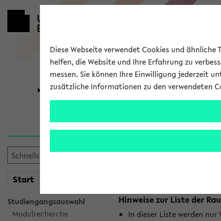
Diese Webseite verwendet Cookies und ähnliche Te
helfen, die Website und Ihre Erfahrung zu verbes
messen. Sie können Ihre Einwilligung jederzeit u
zusätzliche Informationen zu den verwendeten C
Universität
Forschung
Raumänderu
Es wurden keine Raumänder
mein
Start
eKVV
Hinweise zur Liste der 
Studiengangsauswahl
Modulrecherche
In dieser Liste werden nur