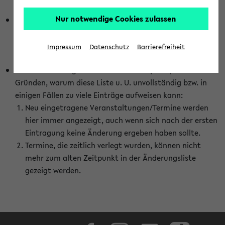
abhängig vom im eKVV gewählten Semester.
Nur notwendige Cookies zulassen
Die hier gezeigte Liste von Raumänderungen kann nur
vollständig sein, wenn den Fakultäten von den Lehrenden
die Änderungen zeitnah mitgeteilt und diese Änderungen
Impressum
Datenschutz
Barrierefreiheit
auch in das eKVV eingetragen werden.
Darüber hinaus gibt es eine Reihe von prinzipiellen
Gründen, warum diese Liste u. U. unvollständig bzw. in
einigen Fällen zu viele Einträge aufweisen kann:
Neu eingetragene Veranstaltungen/Termine werden
hier immer angezeigt, auch wenn sich nach der ersten
Eintragung keine Änderung ergeben haben sollte.
Termine, die zeitlich verlegt wurden, können nicht
mehr zum alten Zeitpunkt in der Änderungsliste
gezeigt werden.
Facebook
Instagram
LinkedIn
TikTok
Youtube