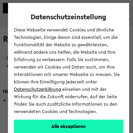
Datenschutzeinstellung
eKVV
Diese Webseite verwendet Cookies und ähnliche
Raumänderungen
Technologien. Einige davon sind essentiell, um die
Funktionalität der Website zu gewährleisten,
während andere uns helfen, die Website und Ihre
Es wurden keine Raumänderungen an jetzt
Erfahrung zu verbessern. Falls Sie zustimmen,
stattfindenden Veranstaltungen gefunden!
verwenden wir Cookies und Daten auch, um Ihre
Interaktionen mit unserer Webseite zu messen. Sie
können Ihre Einwilligung jederzeit unter
Datenschutzerklärung
einsehen und mit der
Hinweise zur Liste der Raumänderungen
Wirkung für die Zukunft widerrufen. Auf der Seite
In dieser Liste werden nur Veranstaltungstermine
finden Sie auch zusätzliche Informationen zu den
berücksichtigt, die gerade oder innerhalb der nächsten 2
verwendeten Cookies und Technologien.
Stunden stattfinden. Berücksichtigt werden nur Termine,
bei denen die Raumangaben im eKVV veröffentlicht
Alle akzeptieren
wurden. Die Anzeige ist semesterübergreifend und nicht