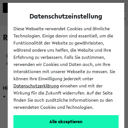
Datenschutzeinstellung
eKVV
Diese Webseite verwendet Cookies und ähnliche
Raumänderungen
Technologien. Einige davon sind essentiell, um die
Funktionalität der Website zu gewährleisten,
während andere uns helfen, die Website und Ihre
Es wurden keine Raumänderungen an jetzt
Erfahrung zu verbessern. Falls Sie zustimmen,
stattfindenden Veranstaltungen gefunden!
verwenden wir Cookies und Daten auch, um Ihre
Interaktionen mit unserer Webseite zu messen. Sie
können Ihre Einwilligung jederzeit unter
Datenschutzerklärung
einsehen und mit der
Hinweise zur Liste der Raumänderungen
Wirkung für die Zukunft widerrufen. Auf der Seite
In dieser Liste werden nur Veranstaltungstermine
finden Sie auch zusätzliche Informationen zu den
berücksichtigt, die gerade oder innerhalb der nächsten 2
verwendeten Cookies und Technologien.
Stunden stattfinden. Berücksichtigt werden nur Termine,
bei denen die Raumangaben im eKVV veröffentlicht
Alle akzeptieren
wurden. Die Anzeige ist semesterübergreifend und nicht