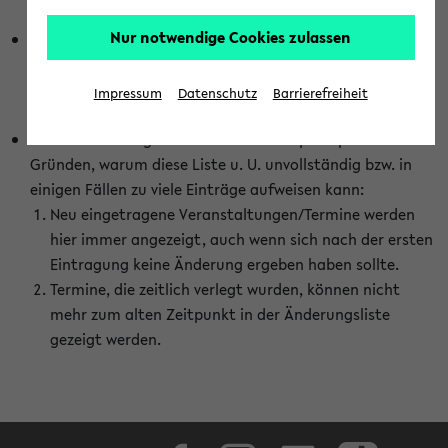
abhängig vom im eKVV gewählten Semester.
Nur notwendige Cookies zulassen
Die hier gezeigte Liste von Raumänderungen kann nur
vollständig sein, wenn den Fakultäten von den Lehrenden
die Änderungen zeitnah mitgeteilt und diese Änderungen
Impressum
Datenschutz
Barrierefreiheit
auch in das eKVV eingetragen werden.
Darüber hinaus gibt es eine Reihe von prinzipiellen
Gründen, warum diese Liste u. U. unvollständig bzw. in
einigen Fällen zu viele Einträge aufweisen kann:
Neu eingetragene Veranstaltungen/Termine werden
hier immer angezeigt, auch wenn sich nach der ersten
Eintragung keine Änderung ergeben haben sollte.
Termine, die zeitlich verlegt wurden, können nicht
mehr zum alten Zeitpunkt in der Änderungsliste
gezeigt werden.
Facebook
Instagram
LinkedIn
TikTok
Youtube