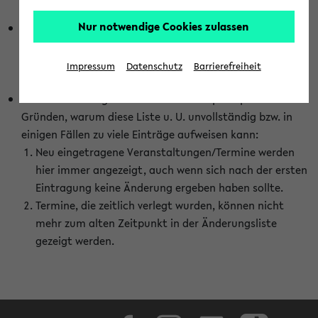
abhängig vom im eKVV gewählten Semester.
Nur notwendige Cookies zulassen
Die hier gezeigte Liste von Raumänderungen kann nur
vollständig sein, wenn den Fakultäten von den Lehrenden
die Änderungen zeitnah mitgeteilt und diese Änderungen
Impressum
Datenschutz
Barrierefreiheit
auch in das eKVV eingetragen werden.
Darüber hinaus gibt es eine Reihe von prinzipiellen
Gründen, warum diese Liste u. U. unvollständig bzw. in
einigen Fällen zu viele Einträge aufweisen kann:
Neu eingetragene Veranstaltungen/Termine werden
hier immer angezeigt, auch wenn sich nach der ersten
Eintragung keine Änderung ergeben haben sollte.
Termine, die zeitlich verlegt wurden, können nicht
mehr zum alten Zeitpunkt in der Änderungsliste
gezeigt werden.
Facebook
Instagram
LinkedIn
TikTok
Youtube