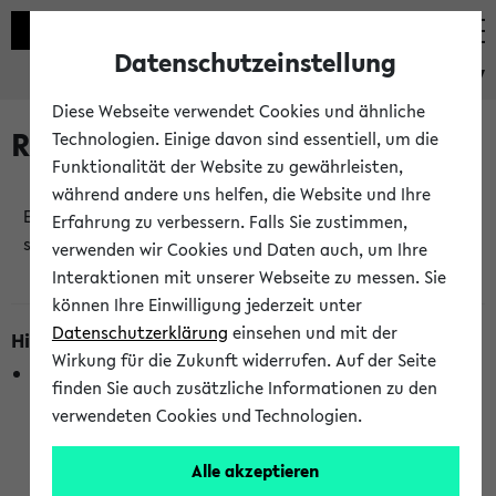
Datenschutzeinstellung
eKVV
Diese Webseite verwendet Cookies und ähnliche
Raumänderungen
Technologien. Einige davon sind essentiell, um die
Funktionalität der Website zu gewährleisten,
während andere uns helfen, die Website und Ihre
Es wurden keine Raumänderungen an jetzt
Erfahrung zu verbessern. Falls Sie zustimmen,
stattfindenden Veranstaltungen gefunden!
verwenden wir Cookies und Daten auch, um Ihre
Interaktionen mit unserer Webseite zu messen. Sie
können Ihre Einwilligung jederzeit unter
Datenschutzerklärung
einsehen und mit der
Hinweise zur Liste der Raumänderungen
Wirkung für die Zukunft widerrufen. Auf der Seite
In dieser Liste werden nur Veranstaltungstermine
finden Sie auch zusätzliche Informationen zu den
berücksichtigt, die gerade oder innerhalb der nächsten 2
verwendeten Cookies und Technologien.
Stunden stattfinden. Berücksichtigt werden nur Termine,
bei denen die Raumangaben im eKVV veröffentlicht
Alle akzeptieren
wurden. Die Anzeige ist semesterübergreifend und nicht