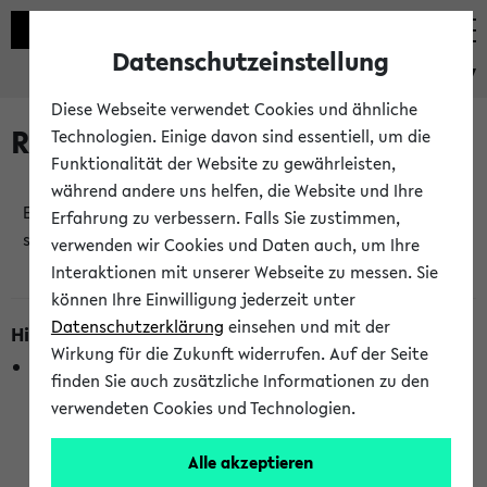
Datenschutzeinstellung
eKVV
Diese Webseite verwendet Cookies und ähnliche
Raumänderungen
Technologien. Einige davon sind essentiell, um die
Funktionalität der Website zu gewährleisten,
während andere uns helfen, die Website und Ihre
Es wurden keine Raumänderungen an jetzt
Erfahrung zu verbessern. Falls Sie zustimmen,
stattfindenden Veranstaltungen gefunden!
verwenden wir Cookies und Daten auch, um Ihre
Interaktionen mit unserer Webseite zu messen. Sie
können Ihre Einwilligung jederzeit unter
Datenschutzerklärung
einsehen und mit der
Hinweise zur Liste der Raumänderungen
Wirkung für die Zukunft widerrufen. Auf der Seite
In dieser Liste werden nur Veranstaltungstermine
finden Sie auch zusätzliche Informationen zu den
berücksichtigt, die gerade oder innerhalb der nächsten 2
verwendeten Cookies und Technologien.
Stunden stattfinden. Berücksichtigt werden nur Termine,
bei denen die Raumangaben im eKVV veröffentlicht
Alle akzeptieren
wurden. Die Anzeige ist semesterübergreifend und nicht