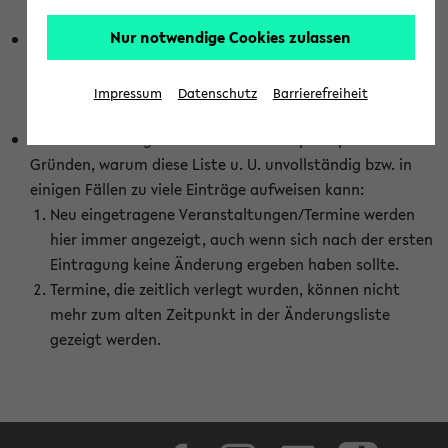
abhängig vom im eKVV gewählten Semester.
Nur notwendige Cookies zulassen
Die hier gezeigte Liste von Raumänderungen kann nur
vollständig sein, wenn den Fakultäten von den Lehrenden
die Änderungen zeitnah mitgeteilt und diese Änderungen
Impressum
Datenschutz
Barrierefreiheit
auch in das eKVV eingetragen werden.
Darüber hinaus gibt es eine Reihe von prinzipiellen
Gründen, warum diese Liste u. U. unvollständig bzw. in
einigen Fällen zu viele Einträge aufweisen kann:
Neu eingetragene Veranstaltungen/Termine werden
hier immer angezeigt, auch wenn sich nach der ersten
Eintragung keine Änderung ergeben haben sollte.
Termine, die zeitlich verlegt wurden, können nicht
mehr zum alten Zeitpunkt in der Änderungsliste
gezeigt werden.
Facebook
Instagram
LinkedIn
TikTok
Youtube