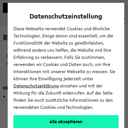
Datenschutzeinstellung
eKVV
Diese Webseite verwendet Cookies und ähnliche
Raumänderungen
Technologien. Einige davon sind essentiell, um die
Funktionalität der Website zu gewährleisten,
während andere uns helfen, die Website und Ihre
Es wurden keine Raumänderungen an jetzt
Erfahrung zu verbessern. Falls Sie zustimmen,
stattfindenden Veranstaltungen gefunden!
verwenden wir Cookies und Daten auch, um Ihre
Interaktionen mit unserer Webseite zu messen. Sie
können Ihre Einwilligung jederzeit unter
Datenschutzerklärung
einsehen und mit der
Hinweise zur Liste der Raumänderungen
Wirkung für die Zukunft widerrufen. Auf der Seite
In dieser Liste werden nur Veranstaltungstermine
finden Sie auch zusätzliche Informationen zu den
berücksichtigt, die gerade oder innerhalb der nächsten 2
verwendeten Cookies und Technologien.
Stunden stattfinden. Berücksichtigt werden nur Termine,
bei denen die Raumangaben im eKVV veröffentlicht
Alle akzeptieren
wurden. Die Anzeige ist semesterübergreifend und nicht