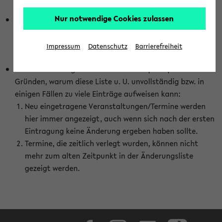
abhängig vom im eKVV gewählten Semester.
Nur notwendige Cookies zulassen
Die hier gezeigte Liste von Raumänderungen kann nur
vollständig sein, wenn den Fakultäten von den Lehrenden
die Änderungen zeitnah mitgeteilt und diese Änderungen
Impressum
Datenschutz
Barrierefreiheit
auch in das eKVV eingetragen werden.
Darüber hinaus gibt es eine Reihe von prinzipiellen
Gründen, warum diese Liste u. U. unvollständig bzw. in
einigen Fällen zu viele Einträge aufweisen kann:
Neu eingetragene Veranstaltungen/Termine werden
hier immer angezeigt, auch wenn sich nach der ersten
Eintragung keine Änderung ergeben haben sollte.
Termine, die zeitlich verlegt wurden, können nicht
mehr zum alten Zeitpunkt in der Änderungsliste
gezeigt werden.
Facebook
Instagram
LinkedIn
TikTok
Youtube