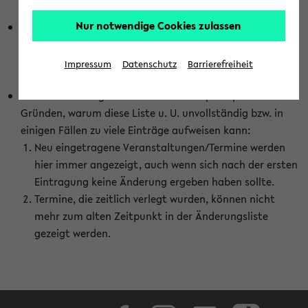
abhängig vom im eKVV gewählten Semester.
Nur notwendige Cookies zulassen
Die hier gezeigte Liste von Raumänderungen kann nur
vollständig sein, wenn den Fakultäten von den Lehrenden
die Änderungen zeitnah mitgeteilt und diese Änderungen
Impressum
Datenschutz
Barrierefreiheit
auch in das eKVV eingetragen werden.
Darüber hinaus gibt es eine Reihe von prinzipiellen
Gründen, warum diese Liste u. U. unvollständig bzw. in
einigen Fällen zu viele Einträge aufweisen kann:
Neu eingetragene Veranstaltungen/Termine werden
hier immer angezeigt, auch wenn sich nach der ersten
Eintragung keine Änderung ergeben haben sollte.
Termine, die zeitlich verlegt wurden, können nicht
mehr zum alten Zeitpunkt in der Änderungsliste
gezeigt werden.
Facebook
Instagram
LinkedIn
TikTok
Youtube