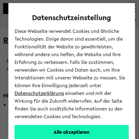
Datenschutzeinstellung
eKVV
Diese Webseite verwendet Cookies und ähnliche
Raumänderungen
Technologien. Einige davon sind essentiell, um die
Funktionalität der Website zu gewährleisten,
während andere uns helfen, die Website und Ihre
Es wurden keine Raumänderungen an jetzt
Erfahrung zu verbessern. Falls Sie zustimmen,
stattfindenden Veranstaltungen gefunden!
verwenden wir Cookies und Daten auch, um Ihre
Interaktionen mit unserer Webseite zu messen. Sie
können Ihre Einwilligung jederzeit unter
Datenschutzerklärung
einsehen und mit der
Hinweise zur Liste der Raumänderungen
Wirkung für die Zukunft widerrufen. Auf der Seite
In dieser Liste werden nur Veranstaltungstermine
finden Sie auch zusätzliche Informationen zu den
berücksichtigt, die gerade oder innerhalb der nächsten 2
verwendeten Cookies und Technologien.
Stunden stattfinden. Berücksichtigt werden nur Termine,
bei denen die Raumangaben im eKVV veröffentlicht
Alle akzeptieren
wurden. Die Anzeige ist semesterübergreifend und nicht