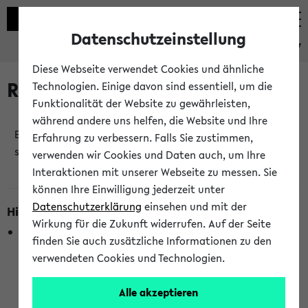
Datenschutzeinstellung
eKVV
Diese Webseite verwendet Cookies und ähnliche
Raumänderungen
Technologien. Einige davon sind essentiell, um die
Funktionalität der Website zu gewährleisten,
während andere uns helfen, die Website und Ihre
Es wurden keine Raumänderungen an jetzt
Erfahrung zu verbessern. Falls Sie zustimmen,
stattfindenden Veranstaltungen gefunden!
verwenden wir Cookies und Daten auch, um Ihre
Interaktionen mit unserer Webseite zu messen. Sie
können Ihre Einwilligung jederzeit unter
Datenschutzerklärung
einsehen und mit der
Hinweise zur Liste der Raumänderungen
Wirkung für die Zukunft widerrufen. Auf der Seite
In dieser Liste werden nur Veranstaltungstermine
finden Sie auch zusätzliche Informationen zu den
berücksichtigt, die gerade oder innerhalb der nächsten 2
verwendeten Cookies und Technologien.
Stunden stattfinden. Berücksichtigt werden nur Termine,
bei denen die Raumangaben im eKVV veröffentlicht
Alle akzeptieren
wurden. Die Anzeige ist semesterübergreifend und nicht