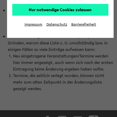
abhängig vom im eKVV gewählten Semester.
Nur notwendige Cookies zulassen
Die hier gezeigte Liste von Raumänderungen kann nur
vollständig sein, wenn den Fakultäten von den Lehrenden
die Änderungen zeitnah mitgeteilt und diese Änderungen
Impressum
Datenschutz
Barrierefreiheit
auch in das eKVV eingetragen werden.
Darüber hinaus gibt es eine Reihe von prinzipiellen
Gründen, warum diese Liste u. U. unvollständig bzw. in
einigen Fällen zu viele Einträge aufweisen kann:
Neu eingetragene Veranstaltungen/Termine werden
hier immer angezeigt, auch wenn sich nach der ersten
Eintragung keine Änderung ergeben haben sollte.
Termine, die zeitlich verlegt wurden, können nicht
mehr zum alten Zeitpunkt in der Änderungsliste
gezeigt werden.
Facebook
Instagram
LinkedIn
TikTok
Youtube