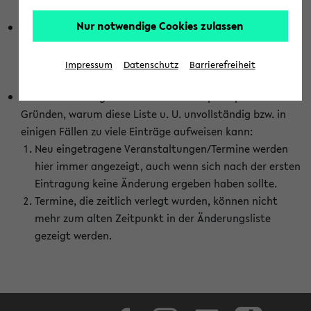
abhängig vom im eKVV gewählten Semester.
Nur notwendige Cookies zulassen
Die hier gezeigte Liste von Raumänderungen kann nur
vollständig sein, wenn den Fakultäten von den Lehrenden
die Änderungen zeitnah mitgeteilt und diese Änderungen
Impressum
Datenschutz
Barrierefreiheit
auch in das eKVV eingetragen werden.
Darüber hinaus gibt es eine Reihe von prinzipiellen
Gründen, warum diese Liste u. U. unvollständig bzw. in
einigen Fällen zu viele Einträge aufweisen kann:
Neu eingetragene Veranstaltungen/Termine werden
hier immer angezeigt, auch wenn sich nach der ersten
Eintragung keine Änderung ergeben haben sollte.
Termine, die zeitlich verlegt wurden, können nicht
mehr zum alten Zeitpunkt in der Änderungsliste
gezeigt werden.
Facebook
Instagram
LinkedIn
TikTok
Youtube