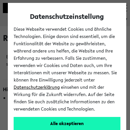
Datenschutzeinstellung
eKVV
Diese Webseite verwendet Cookies und ähnliche
Raumänderungen
Technologien. Einige davon sind essentiell, um die
Funktionalität der Website zu gewährleisten,
während andere uns helfen, die Website und Ihre
Es wurden keine Raumänderungen an jetzt
Erfahrung zu verbessern. Falls Sie zustimmen,
stattfindenden Veranstaltungen gefunden!
verwenden wir Cookies und Daten auch, um Ihre
Interaktionen mit unserer Webseite zu messen. Sie
können Ihre Einwilligung jederzeit unter
Datenschutzerklärung
einsehen und mit der
Hinweise zur Liste der Raumänderungen
Wirkung für die Zukunft widerrufen. Auf der Seite
In dieser Liste werden nur Veranstaltungstermine
finden Sie auch zusätzliche Informationen zu den
berücksichtigt, die gerade oder innerhalb der nächsten 2
verwendeten Cookies und Technologien.
Stunden stattfinden. Berücksichtigt werden nur Termine,
bei denen die Raumangaben im eKVV veröffentlicht
Alle akzeptieren
wurden. Die Anzeige ist semesterübergreifend und nicht