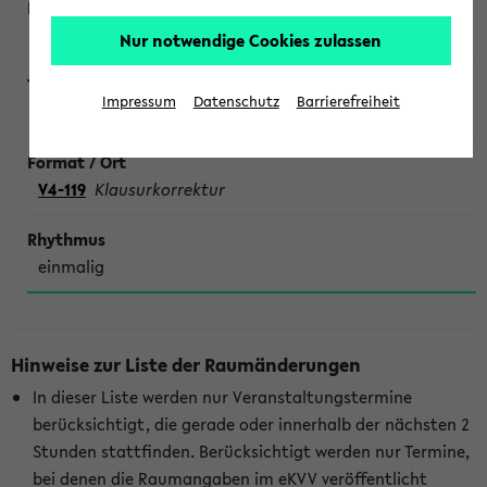
Botero
Nur notwendige Cookies zulassen
Impressum
Datenschutz
Barrierefreiheit
Lineare Algebra für Physik
V4-119
Klausurkorrektur
einmalig
Hinweise zur Liste der Raumänderungen
In dieser Liste werden nur Veranstaltungstermine
berücksichtigt, die gerade oder innerhalb der nächsten 2
Stunden stattfinden. Berücksichtigt werden nur Termine,
bei denen die Raumangaben im eKVV veröffentlicht