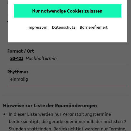
Schwab
Nur notwendige Cookies zulassen
Impressum
Datenschutz
Barrierefreiheit
Im Examen läuft es nicht. Wie mache ich es besser?
Ehemals Repetentenkurs Zivilrecht
S0-123
Nachholtermin
einmalig
Hinweise zur Liste der Raumänderungen
In dieser Liste werden nur Veranstaltungstermine
berücksichtigt, die gerade oder innerhalb der nächsten 2
Stunden stattfinden. Berücksichtigt werden nur Termine,