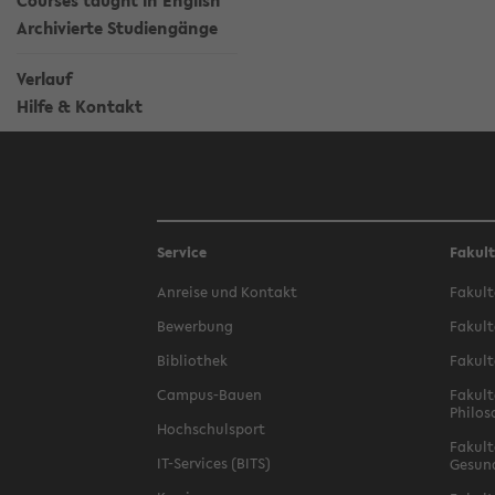
Courses taught in English
Archivierte Studiengänge
Verlauf
Hilfe & Kontakt
Service
Fakul
Anreise und Kontakt
Fakult
Bewerbung
Fakult
Bibliothek
Fakult
Campus-Bauen
Fakult
Philos
Hochschulsport
Fakult
IT-Services (BITS)
Gesun