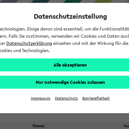
Datenschutzeinstellung
chnologien. Einige davon sind essentiell, um die Funktionalit
sern. Falls Sie zustimmen, verwenden wir Cookies und Daten auc
nter
Datenschutzerklärung
einsehen und mit der Wirkung für die 
ookies und Technologien.
Studium
Lehre
International
Alle akzeptieren
ngen
Nur notwendige Cookies zulassen
n sich nach dem
24.07.2026
Veranstaltungsorte
Suche:
Impressum
Datenschutz
Barrierefreiheit
Thema
Fo