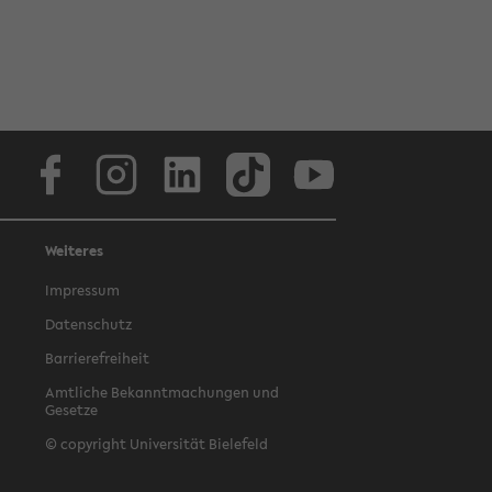
Facebook
Instagram
LinkedIn
TikTok
Youtube
Weiteres
Impressum
Datenschutz
Barrierefreiheit
Amtliche Bekanntmachungen und
Gesetze
© copyright Universität Bielefeld