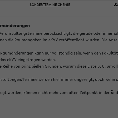
SONDERTERMINE CHEMIE
U2
Raumänderungen
 Veranstaltungstermine berücksichtigt, die gerade oder innerha
enen die Raumangaben im eKVV veröffentlicht wurden. Die Anze
on Raumänderungen kann nur vollständig sein, wenn den Fakultä
 das eKVV eingetragen werden.
 Reihe von prinzipiellen Gründen, warum diese Liste u. U. unvoll
staltungen/Termine werden hier immer angezeigt, auch wenn s
erlegt wurden, können nicht mehr zum alten Zeitpunkt in der Änd