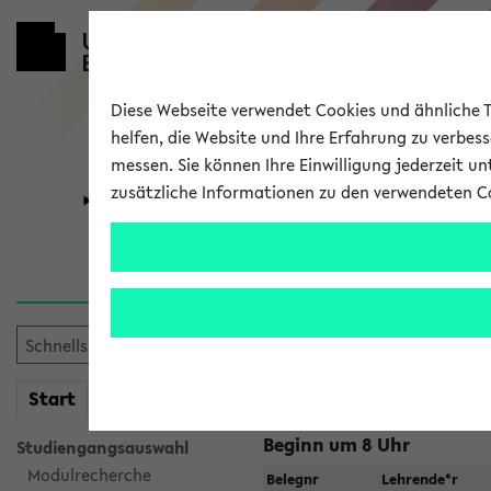
Diese Webseite verwendet Cookies und ähnliche Te
helfen, die Website und Ihre Erfahrung zu verbes
messen. Sie können Ihre Einwilligung jederzeit u
zusätzliche Informationen zu den verwendeten C
Universität
Forschung
Raumänderu
Veranstaltungen
, bei dene
geändert haben:
mein
Start
eKVV
Beginn um 8 Uhr
Studiengangsauswahl
Modulrecherche
Belegnr
Lehrende*r