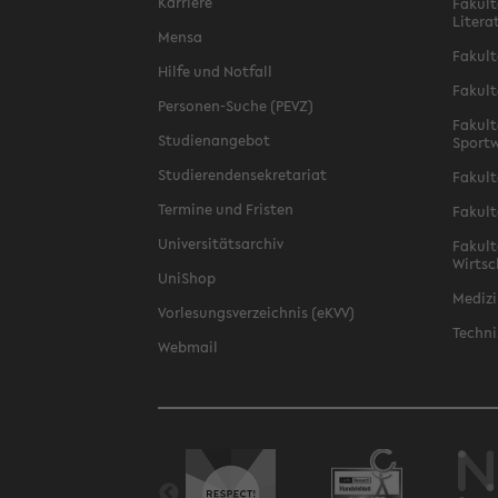
Karriere
Fakult
Litera
Mensa
Fakult
Hilfe und Notfall
Fakult
Personen-Suche (PEVZ)
Fakult
Studienangebot
Sportw
Studierendensekretariat
Fakult
Termine und Fristen
Fakult
Universitätsarchiv
Fakult
Wirtsc
UniShop
Medizi
Vorlesungsverzeichnis (eKVV)
Techni
Webmail