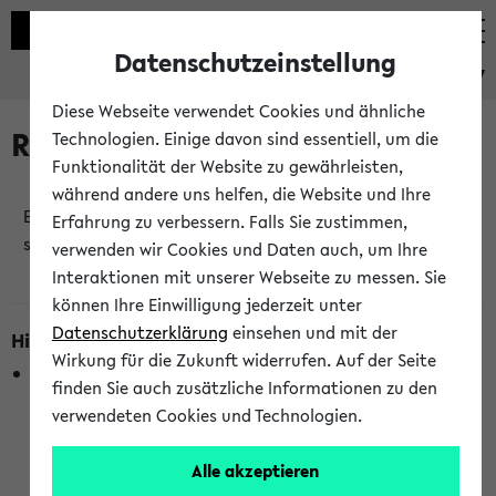
Datenschutzeinstellung
eKVV
Diese Webseite verwendet Cookies und ähnliche
Raumänderungen
Technologien. Einige davon sind essentiell, um die
Funktionalität der Website zu gewährleisten,
während andere uns helfen, die Website und Ihre
Es wurden keine Raumänderungen an jetzt
Erfahrung zu verbessern. Falls Sie zustimmen,
stattfindenden Veranstaltungen gefunden!
verwenden wir Cookies und Daten auch, um Ihre
Interaktionen mit unserer Webseite zu messen. Sie
können Ihre Einwilligung jederzeit unter
Datenschutzerklärung
einsehen und mit der
Hinweise zur Liste der Raumänderungen
Wirkung für die Zukunft widerrufen. Auf der Seite
In dieser Liste werden nur Veranstaltungstermine
finden Sie auch zusätzliche Informationen zu den
berücksichtigt, die gerade oder innerhalb der nächsten 2
verwendeten Cookies und Technologien.
Stunden stattfinden. Berücksichtigt werden nur Termine,
bei denen die Raumangaben im eKVV veröffentlicht
Alle akzeptieren
wurden. Die Anzeige ist semesterübergreifend und nicht