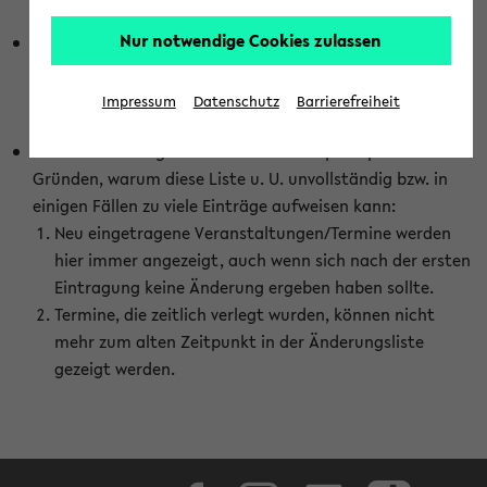
abhängig vom im eKVV gewählten Semester.
Nur notwendige Cookies zulassen
Die hier gezeigte Liste von Raumänderungen kann nur
vollständig sein, wenn den Fakultäten von den Lehrenden
die Änderungen zeitnah mitgeteilt und diese Änderungen
Impressum
Datenschutz
Barrierefreiheit
auch in das eKVV eingetragen werden.
Darüber hinaus gibt es eine Reihe von prinzipiellen
Gründen, warum diese Liste u. U. unvollständig bzw. in
einigen Fällen zu viele Einträge aufweisen kann:
Neu eingetragene Veranstaltungen/Termine werden
hier immer angezeigt, auch wenn sich nach der ersten
Eintragung keine Änderung ergeben haben sollte.
Termine, die zeitlich verlegt wurden, können nicht
mehr zum alten Zeitpunkt in der Änderungsliste
gezeigt werden.
Facebook
Instagram
LinkedIn
TikTok
Youtube