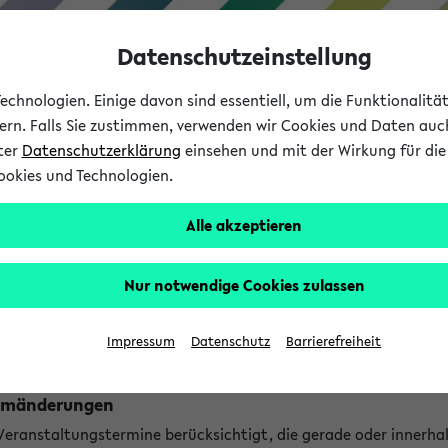
Datenschutzeinstellung
chnologien. Einige davon sind essentiell, um die Funktionalit
sern. Falls Sie zustimmen, verwenden wir Cookies und Daten auc
nter
Datenschutzerklärung
einsehen und mit der Wirkung für die 
ookies und Technologien.
Studium
Lehre
International
Alle akzeptieren
ngen
Nur notwendige Cookies zulassen
ungen an jetzt stattfindenden Veranstaltungen gefunden!
Impressum
Datenschutz
Barrierefreiheit
Raumänderungen
 Veranstaltungstermine berücksichtigt, die gerade oder innerha