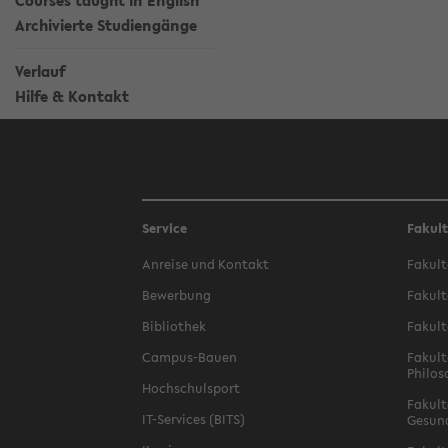
Courses taught in English
Archivierte Studiengänge
Verlauf
Hilfe & Kontakt
Service
Fakul
Anreise und Kontakt
Fakult
Bewerbung
Fakult
Bibliothek
Fakult
Campus-Bauen
Fakult
Philos
Hochschulsport
Fakult
IT-Services (BITS)
Gesun