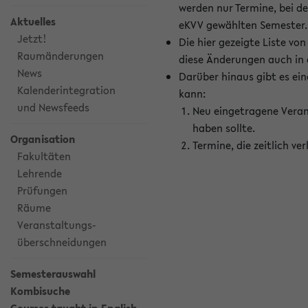
werden nur Termine, bei d
Aktuelles
eKVV gewählten Semester.
Jetzt!
Die hier gezeigte Liste v
Raumänderungen
diese Änderungen auch in
News
Darüber hinaus gibt es eine
Kalenderintegration
kann:
und Newsfeeds
Neu eingetragene Veran
haben sollte.
Organisation
Termine, die zeitlich v
Fakultäten
Lehrende
Prüfungen
Räume
Veranstaltungs-
überschneidungen
Semesterauswahl
Kombisuche