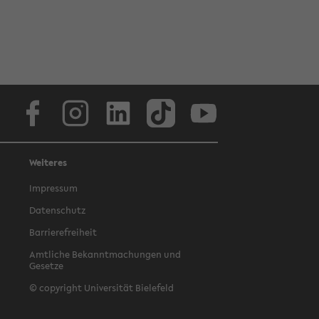
Facebook
Instagram
LinkedIn
TikTok
Youtube
Weiteres
Impressum
Datenschutz
Barrierefreiheit
Amtliche Bekanntmachungen und
Gesetze
© copyright Universität Bielefeld