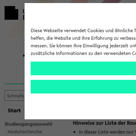
Diese Webseite verwendet Cookies und ähnliche Te
helfen, die Website und Ihre Erfahrung zu verbes
messen. Sie können Ihre Einwilligung jederzeit u
zusätzliche Informationen zu den verwendeten C
Universität
Forschung
Raumänderu
Es wurden keine Raumänder
mein
Start
eKVV
Hinweise zur Liste der 
Studiengangsauswahl
Modulrecherche
In dieser Liste werden nur