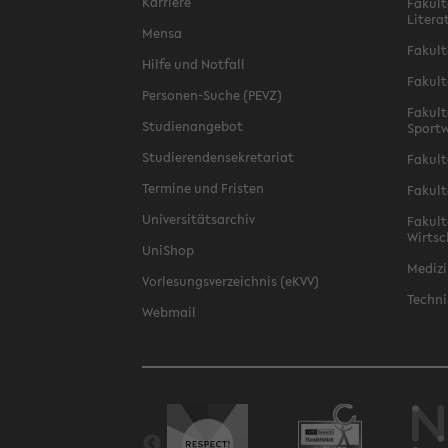
Karriere
Fakult
Litera
Mensa
Fakult
Hilfe und Notfall
Fakult
Personen-Suche (PEVZ)
Fakult
Studienangebot
Sportw
Studierendensekretariat
Fakult
Termine und Fristen
Fakult
Universitätsarchiv
Fakult
Wirtsc
UniShop
Medizi
Vorlesungsverzeichnis (eKVV)
Techni
Webmail